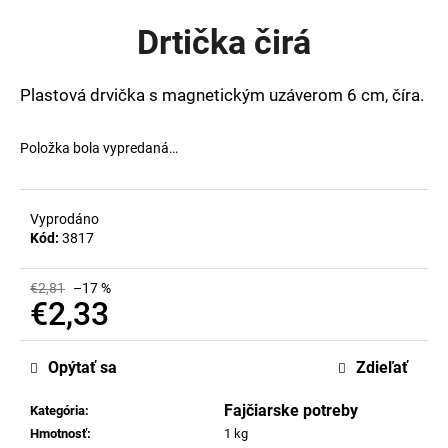
je
á
0,0
Drtička čirá
z
j
5
s
hviezdičiek.
Plastová drvička s magnetickým uzáverom 6 cm, číra.
ť
?
Položka bola vypredaná…
Vyprodáno
HĽADAŤ
Kód:
3817
€2,81
–17 %
€2,33
O
d
Jednotková
cena:
p
Opýtať sa
Zdieľať
o
r
Fajčiarske potreby
Kategória
:
ú
Hmotnosť
:
1 kg