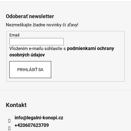
Z
á
Odoberať newsletter
p
Nezmeškajte žiadne novinky či zľavy!
ä
t
Email
i
podmienkami ochrany
Vložením e-mailu súhlasíte s
e
osobných údajov
PRIHLÁSIŤ SA
Kontakt
info
@
legalni-konopi.cz
+420607623709