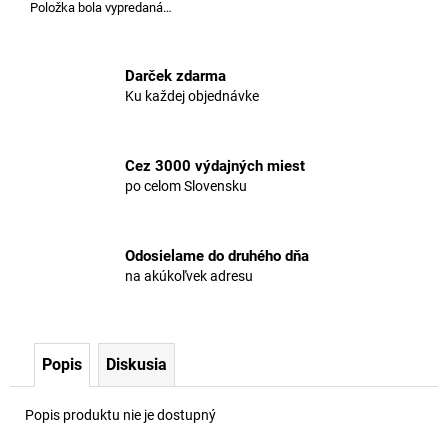
č
Položka bola vypredaná…
a
m
e
Darček zdarma
Ku každej objednávke
THC-
P
CHEESE
Cez 3000 výdajných miest
8%
po celom Slovensku
€4,70
Pôvodne:
€5,10
Odosielame do druhého dňa
na akúkoľvek adresu
Popis
Diskusia
Popis produktu nie je dostupný