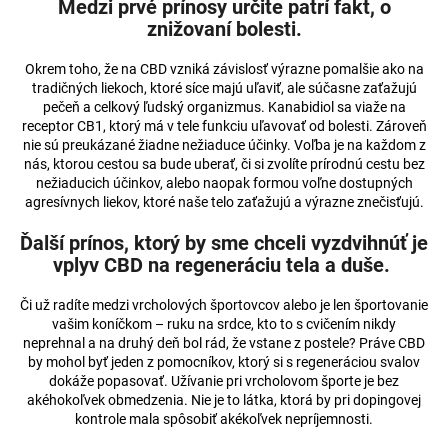
Medzi prvé prínosy určite patrí fakt, o
á
znižovaní bolesti.
j
Okrem toho, že na CBD vzniká závislosť výrazne pomalšie ako na
s
tradičných liekoch, ktoré síce majú uľaviť, ale súčasne zaťažujú
ť
pečeň a celkový ľudský organizmus. Kanabidiol sa viaže na
?
receptor CB1, ktorý má v tele funkciu uľavovať od bolesti. Zároveň
nie sú preukázané žiadne nežiaduce účinky. Voľba je na každom z
nás, ktorou cestou sa bude uberať, či si zvolíte prírodnú cestu bez
nežiaducich účinkov, alebo naopak formou voľne dostupných
agresívnych liekov, ktoré naše telo zaťažujú a výrazne znečisťujú.
HĽADAŤ
Ďalší prínos, ktorý by sme chceli vyzdvihnúť je
vplyv CBD na regeneráciu tela a duše.
Či už radíte medzi vrcholových športovcov alebo je len športovanie
O
vašim koníčkom – ruku na srdce, kto to s cvičením nikdy
d
neprehnal a na druhý deň bol rád, že vstane z postele? Práve CBD
p
by mohol byť jeden z pomocníkov, ktorý si s regeneráciou svalov
o
dokáže popasovať. Užívanie pri vrcholovom športe je bez
akéhokoľvek obmedzenia. Nie je to látka, ktorá by pri dopingovej
r
kontrole mala spôsobiť akékoľvek nepríjemnosti.
ú