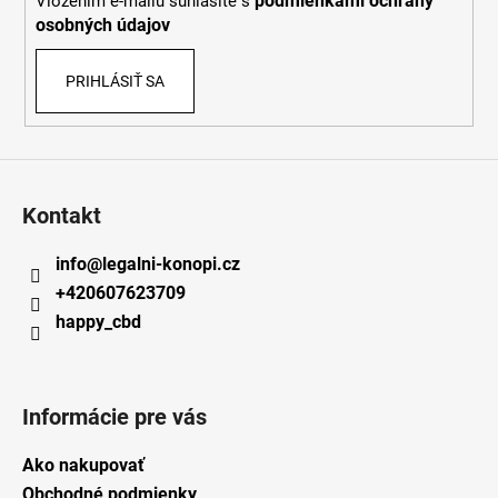
podmienkami ochrany
Vložením e-mailu súhlasíte s
e
osobných údajov
PRIHLÁSIŤ SA
Kontakt
info
@
legalni-konopi.cz
+420607623709
happy_cbd
Informácie pre vás
Ako nakupovať
Obchodné podmienky