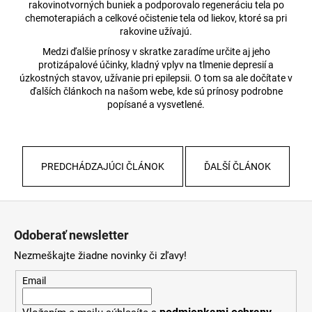
rakovinotvorných buniek a podporovalo regeneráciu tela po
chemoterapiách a celkové očistenie tela od liekov, ktoré sa pri
rakovine užívajú.
Medzi ďalšie prínosy v skratke zaradíme určite aj jeho
protizápalové účinky, kladný vplyv na tlmenie depresií a
úzkostných stavov, užívanie pri epilepsii. O tom sa ale dočítate v
ďalších článkoch na našom webe, kde sú prínosy podrobne
popísané a vysvetlené.
PREDCHÁDZAJÚCI ČLÁNOK
ĎALŠÍ ČLÁNOK
Z
á
Odoberať newsletter
p
Nezmeškajte žiadne novinky či zľavy!
ä
t
Email
i