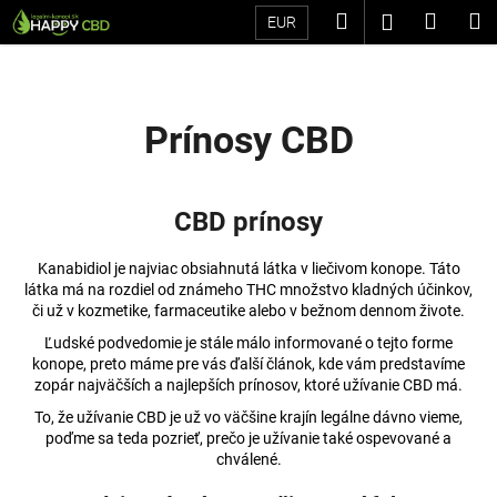
K
Prejsť
Hľadať
Náku
M
Prihláseni
EUR
na
o
Späť
Späť
obsah
košík
š
í
Č
k
Prínosy CBD
o
p
o
CBD prínosy
t
r
Kanabidiol je najviac obsiahnutá látka v liečivom konope. Táto
e
látka má na rozdiel od známeho THC množstvo kladných účinkov,
či už v kozmetike, farmaceutike alebo v bežnom dennom živote.
b
Ľudské podvedomie je stále málo informované o tejto forme
u
konope, preto máme pre vás ďalší článok, kde vám predstavíme
j
zopár najväčších a najlepších prínosov, ktoré užívanie CBD má.
e
To, že užívanie CBD je už vo väčšine krajín legálne dávno vieme,
t
poďme sa teda pozrieť, prečo je užívanie také ospevované a
chválené.
e
n