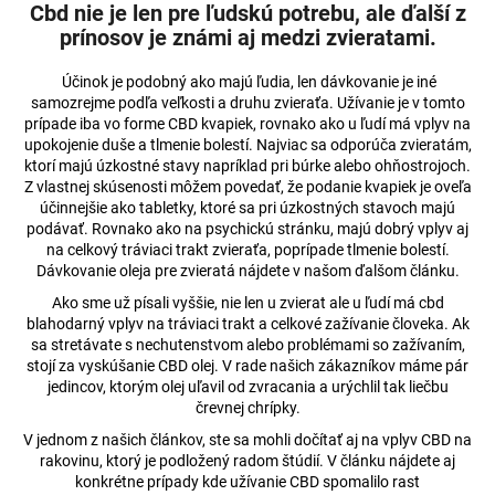
č
Cbd nie je len pre ľudskú potrebu, ale ďalší z
a
prínosov je známi aj medzi zvieratami.
m
e
Účinok je podobný ako majú ľudia, len dávkovanie je iné
samozrejme podľa veľkosti a druhu zvieraťa. Užívanie je v tomto
prípade iba vo forme CBD kvapiek, rovnako ako u ľudí má vplyv na
12,5%
upokojenie duše a tlmenie bolestí. Najviac sa odporúča zvieratám,
CBD
ktorí majú úzkostné stavy napríklad pri búrke alebo ohňostrojoch.
OLEJ
Z vlastnej skúsenosti môžem povedať, že podanie kvapiek je oveľa
FULL-
účinnejšie ako tabletky, ktoré sa pri úzkostných stavoch majú
SPECTRUM
podávať. Rovnako ako na psychickú stránku, majú dobrý vplyv aj
KURKUMA
na celkový tráviaci trakt zvieraťa, poprípade tlmenie bolestí.
€50,96
Dávkovanie oleja pre zvieratá nájdete v našom ďalšom článku.
Pôvodne:
€51,21
Ako sme už písali vyššie, nie len u zvierat ale u ľudí má cbd
blahodarný vplyv na tráviaci trakt a celkové zažívanie človeka. Ak
sa stretávate s nechutenstvom alebo problémami so zažívaním,
stojí za vyskúšanie CBD olej. V rade našich zákazníkov máme pár
jedincov, ktorým olej uľavil od zvracania a urýchlil tak liečbu
črevnej chrípky.
V jednom z našich článkov, ste sa mohli dočítať aj na vplyv CBD na
rakovinu, ktorý je podložený radom štúdií. V článku nájdete aj
konkrétne prípady kde užívanie CBD spomalilo rast