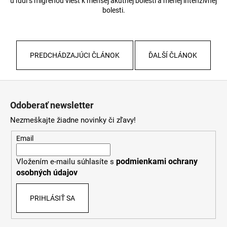
u ľudí s migrénou viesť k menšej akútnej bolesti a menej intenzívnej
bolesti.
PREDCHÁDZAJÚCI ČLÁNOK
ĎALŠÍ ČLÁNOK
Z
á
Odoberať newsletter
p
Nezmeškajte žiadne novinky či zľavy!
ä
t
Email
i
podmienkami ochrany
Vložením e-mailu súhlasíte s
e
osobných údajov
PRIHLÁSIŤ SA