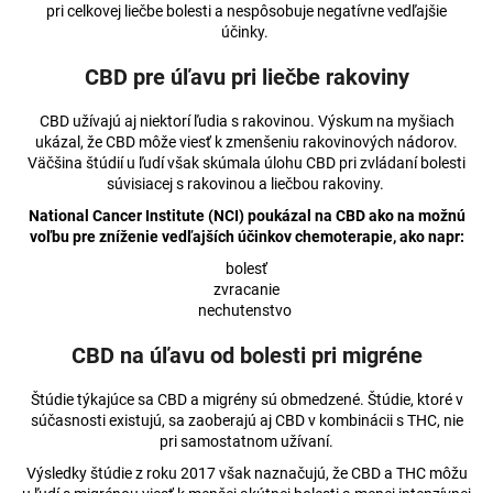
pri celkovej liečbe bolesti a nespôsobuje negatívne vedľajšie
účinky.
CBD pre úľavu pri liečbe rakoviny
CBD užívajú aj niektorí ľudia s rakovinou. Výskum na myšiach
ukázal, že CBD môže viesť k zmenšeniu rakovinových nádorov.
Väčšina štúdií u ľudí však skúmala úlohu CBD pri zvládaní bolesti
súvisiacej s rakovinou a liečbou rakoviny.
National Cancer Institute (NCI) poukázal na CBD ako na možnú
voľbu pre zníženie vedľajších účinkov chemoterapie, ako napr:
bolesť
zvracanie
nechutenstvo
CBD na úľavu od bolesti pri migréne
Štúdie týkajúce sa CBD a migrény sú obmedzené. Štúdie, ktoré v
súčasnosti existujú, sa zaoberajú aj CBD v kombinácii s THC, nie
pri samostatnom užívaní.
Výsledky štúdie z roku 2017 však naznačujú, že CBD a THC môžu