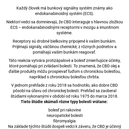
č
a
Každý človek má bunkový signálny systém známy ako
m
endokanabinoidný systém (ECS).
e
Niektorí vedci sa domnievajú, že CBD interaguje s hlavnou zložkou
ECS – endokanabinoidnými receptormi v mozgu a imunitnom
systéme.
HIGH
CANNABIS
Receptory sú drobné bielkoviny pripojené k vašim bunkám.
COOKIES
Prijímajú signály, väčšinou chemické, z rôznych podnetov a
CEREÁLNÍ
pomáhajú vašim bunkám reagovať.
S
Táto reakcia vytvára protizápalové a bolesť zmierňujúce účinky,
CBD
100
ktoré pomáhajú pri zvládaní bolesti. To znamená, že CBD olej a
G
ďalšie produkty môžu prospievať ľuďom s chronickou bolesťou,
napríklad s chronickou bolesťou chrbta.
€3,36
V jednom prehľade z roku 2018 sa hodnotilo, ako dobre CBD
pôsobí na úľavu od chronickej bolesti. Prehľad sa zaoberal
štúdiami vykonanými v období od roku 1975 do marca 2018.
Tieto štúdie skúmali rôzne typy bolesti vrátane:
bolesť pri rakovine
neuropatické bolesti
fibromyalgia
Na základe týchto štúdií dospeli vedci k záveru, že CBD je účinný