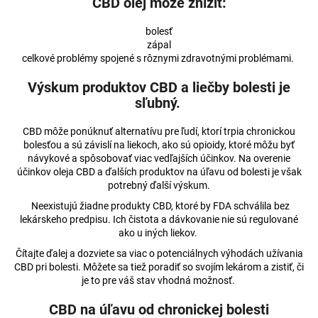
CBD olej môže znížiť:
á
bolesť
j
zápal
s
celkové problémy spojené s rôznymi zdravotnými problémami.
ť
Výskum produktov CBD a liečby bolesti je
?
sľubný.
CBD môže ponúknuť alternatívu pre ľudí, ktorí trpia chronickou
bolesťou a sú závislí na liekoch, ako sú opioidy, ktoré môžu byť
návykové a spôsobovať viac vedľajších účinkov. Na overenie
HĽADAŤ
účinkov oleja CBD a ďalších produktov na úľavu od bolesti je však
potrebný ďalší výskum.
Neexistujú žiadne produkty CBD, ktoré by FDA schválila bez
lekárskeho predpisu. Ich čistota a dávkovanie nie sú regulované
O
ako u iných liekov.
d
Čítajte ďalej a dozviete sa viac o potenciálnych výhodách užívania
p
CBD pri bolesti. Môžete sa tiež poradiť so svojím lekárom a zistiť, či
o
je to pre váš stav vhodná možnosť.
r
ú
CBD na úľavu od chronickej bolesti