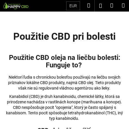
K
Prejsť
Hľadať
Náku
M
Prihláseni
EUR
na
o
Späť
Späť
obsah
košík
š
í
Č
k
Použitie CBD pri bolesti
o
p
o
Použitie CBD oleja na liečbu bolesti:
t
Funguje to?
r
e
Niektorí ľudia s chronickou bolesťou používajú na liečbu svojich
b
príznakov lokálne CBD produkty, najmä CBD olej. Tieto produkty
však nie sú regulované vládnou agentúrou ako lieky.
u
Kanabidiol (CBD) je druh kanabinoidu, chemické látky, ktorá sa
j
prirodzene nachádza v rastlinách konope (marihuana a konope).
e
CBD nespôsobuje pocit "opojenia", ktorý je často spájaný s
t
kanabisom. Tento pocit spôsobuje tetrahydrokanabinol (THC), iný
typ kanabinoidu.
e
n