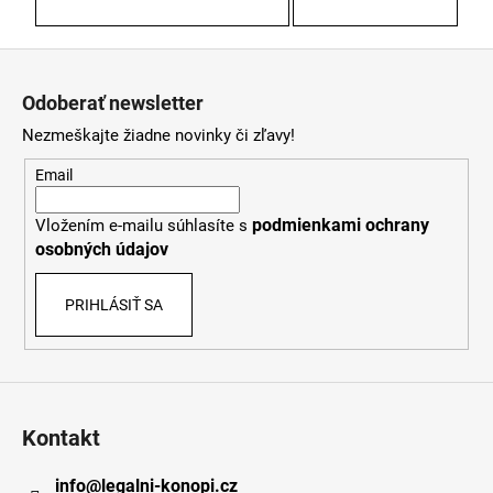
Z
á
Odoberať newsletter
p
Nezmeškajte žiadne novinky či zľavy!
ä
t
Email
i
podmienkami ochrany
Vložením e-mailu súhlasíte s
e
osobných údajov
PRIHLÁSIŤ SA
Kontakt
info
@
legalni-konopi.cz