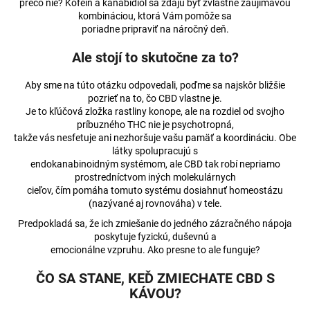
prečo nie? Kofeín a kanabidiol sa zdajú byť zvláštne zaujímavou
á
kombináciou, ktorá Vám pomôže sa
poriadne pripraviť na náročný deň.
j
s
Ale stojí to skutočne za to?
ť
Aby sme na túto otázku odpovedali, poďme sa najskôr bližšie
?
pozrieť na to, čo CBD vlastne je.
Je to kľúčová zložka rastliny konope, ale na rozdiel od svojho
príbuzného THC nie je psychotropná,
takže vás nesfetuje ani nezhoršuje vašu pamäť a koordináciu. Obe
látky spolupracujú s
HĽADAŤ
endokanabinoidným systémom, ale CBD tak robí nepriamo
prostredníctvom iných molekulárnych
cieľov, čím pomáha tomuto systému dosiahnuť homeostázu
(nazývané aj rovnováha) v tele.
O
Predpokladá sa, že ich zmiešanie do jedného zázračného nápoja
d
poskytuje fyzickú, duševnú a
p
emocionálne vzpruhu. Ako presne to ale funguje?
o
ČO SA STANE, KEĎ ZMIECHATE CBD S
r
KÁVOU?
ú