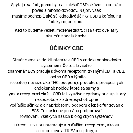
č
Spýtajte sa ľudí, prečo by mali miešať CBD s kávou, a oni vám
a
povedia mnoho dôvodov. Najprv však
m
musíme pochopiť, aké sú jednotlivé účinky CBD a kofeínu na
e
ľudský organizmus.
Keď to budeme vedieť, môžeme zistiť, či sa tieto dve látky
skutočne hodia k sebe.
CBD
-
ÚČINKY CBD
FÉNIXOVE
SLZY
2ML
Stručne sme sa dotkli interakcie CBD s endokanabinoidným
FULL-
systémom. Čo to ale všetko
SPECTRUM
znamená? ECS pracuje s dvoma receptormi zvanými CB1 a CB2.
€70,71
Hoci sa CBD s týmito
Pôvodne:
receptory neviaže ako THC, podporuje produkciu prospešných
€76,92
endokanabinoidov, ktoré sa samy s
týmito receptormi viažu. CBD tak využíva nepriamy prístup, ktorý
nespôsobuje žiadne psychotropné
vedľajšie účinky, ale napriek tomu podporuje lepšie fungovanie
ECS. To následne pomáha podporovať
rovnováhu všetkých našich biologických systémov.
Okrem ECS CBD interaguje aj s ďalšími receptormi, ako sú
serotonínové a TRPV receptory, a