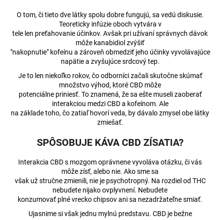
O tom, či tieto dve látky spolu dobre fungujú, sa vedú diskusie.
Teoreticky infúzie oboch vytvára v
tele len preťahovanie účinkov. Avšak pri užívaní správnych dávok
môže kanabidiol zvýšiť
"nakopnutie" kofeínu a zároveň obmedziť jeho účinky vyvolávajúce
napätie a zvyšujúce srdcový tep.
Je to len niekoľko rokov, čo odborníci začali skutočne skúmať
množstvo výhod, ktoré CBD môže
potenciálne priniesť. To znamená, že sa ešte museli zaoberať
interakciou medzi CBD a kofeínom. Ale
na základe toho, čo zatiaľ hovorí veda, by dávalo zmysel obe látky
zmiešať.
SPÔSOBUJE KÁVA CBD ZÍSATIA?
Interakcia CBD s mozgom oprávnene vyvoláva otázku, či vás
môže zísť, alebo nie. Ako sme sa
však už stručne zmienili, nie je psychotropný. Na rozdiel od THC
nebudete nijako ovplyvnení. Nebudete
konzumovať plné vrecko chipsov ani sa nezadržateľne smiať.
Ujasnime si však jednu mylnú predstavu. CBD je bežne