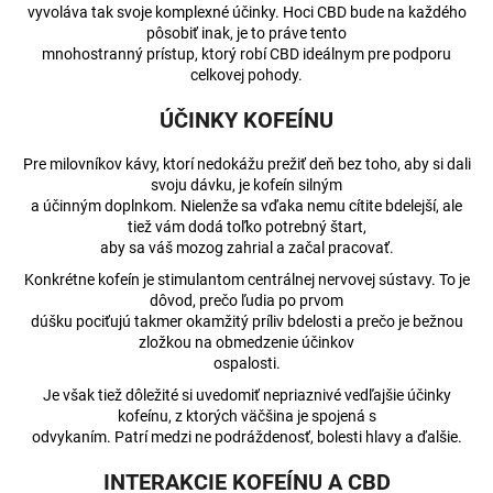
vyvoláva tak svoje komplexné účinky. Hoci CBD bude na každého
pôsobiť inak, je to práve tento
mnohostranný prístup, ktorý robí CBD ideálnym pre podporu
celkovej pohody.
ÚČINKY KOFEÍNU
Pre milovníkov kávy, ktorí nedokážu prežiť deň bez toho, aby si dali
svoju dávku, je kofeín silným
a účinným doplnkom. Nielenže sa vďaka nemu cítite bdelejší, ale
tiež vám dodá toľko potrebný štart,
aby sa váš mozog zahrial a začal pracovať.
Konkrétne kofeín je stimulantom centrálnej nervovej sústavy. To je
dôvod, prečo ľudia po prvom
dúšku pociťujú takmer okamžitý príliv bdelosti a prečo je bežnou
zložkou na obmedzenie účinkov
ospalosti.
Je však tiež dôležité si uvedomiť nepriaznivé vedľajšie účinky
kofeínu, z ktorých väčšina je spojená s
odvykaním. Patrí medzi ne podráždenosť, bolesti hlavy a ďalšie.
INTERAKCIE KOFEÍNU A CBD