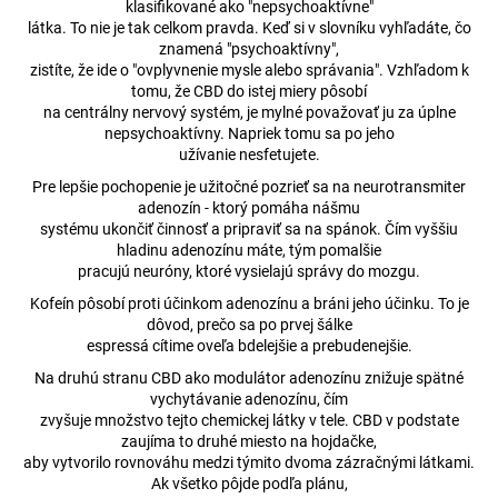
klasifikované ako "nepsychoaktívne"
látka. To nie je tak celkom pravda. Keď si v slovníku vyhľadáte, čo
znamená "psychoaktívny",
zistíte, že ide o "ovplyvnenie mysle alebo správania". Vzhľadom k
tomu, že CBD do istej miery pôsobí
na centrálny nervový systém, je mylné považovať ju za úplne
nepsychoaktívny. Napriek tomu sa po jeho
užívanie nesfetujete.
Pre lepšie pochopenie je užitočné pozrieť sa na neurotransmiter
adenozín - ktorý pomáha nášmu
systému ukončiť činnosť a pripraviť sa na spánok. Čím vyššiu
hladinu adenozínu máte, tým pomalšie
pracujú neuróny, ktoré vysielajú správy do mozgu.
Kofeín pôsobí proti účinkom adenozínu a bráni jeho účinku. To je
dôvod, prečo sa po prvej šálke
espressá cítime oveľa bdelejšie a prebudenejšie.
Na druhú stranu CBD ako modulátor adenozínu znižuje spätné
vychytávanie adenozínu, čím
zvyšuje množstvo tejto chemickej látky v tele. CBD v podstate
zaujíma to druhé miesto na hojdačke,
aby vytvorilo rovnováhu medzi týmito dvoma zázračnými látkami.
Ak všetko pôjde podľa plánu,