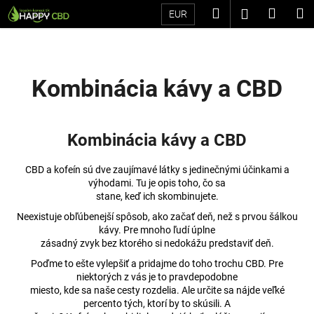
K
Prejsť
Hľadať
Náku
M
Prihláseni
EUR
na
o
Späť
Späť
obsah
košík
š
í
Č
k
Kombinácia kávy a CBD
o
p
o
Kombinácia kávy a CBD
t
r
CBD a kofeín sú dve zaujímavé látky s jedinečnými účinkami a
e
výhodami. Tu je opis toho, čo sa
stane, keď ich skombinujete.
b
Neexistuje obľúbenejší spôsob, ako začať deň, než s prvou šálkou
u
kávy. Pre mnoho ľudí úplne
j
zásadný zvyk bez ktorého si nedokážu predstaviť deň.
e
Poďme to ešte vylepšiť a pridajme do toho trochu CBD. Pre
t
niektorých z vás je to pravdepodobne
miesto, kde sa naše cesty rozdelia. Ale určite sa nájde veľké
e
percento tých, ktorí by to skúsili. A
n