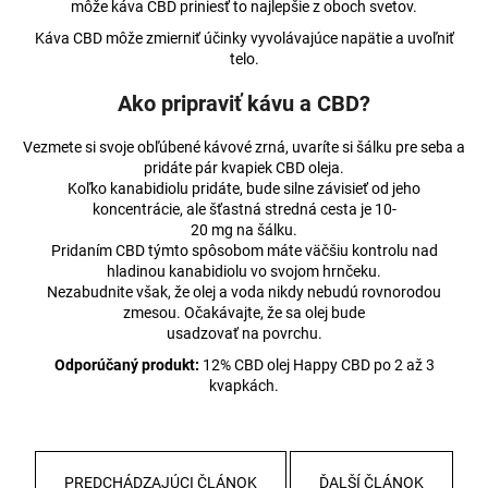
môže káva CBD priniesť to najlepšie z oboch svetov.
Káva CBD môže zmierniť účinky vyvolávajúce napätie a uvoľniť
telo.
Ako pripraviť kávu a CBD?
Vezmete si svoje obľúbené kávové zrná, uvaríte si šálku pre seba a
pridáte pár kvapiek CBD oleja.
Koľko kanabidiolu pridáte, bude silne závisieť od jeho
koncentrácie, ale šťastná stredná cesta je 10-
20 mg na šálku.
Pridaním CBD týmto spôsobom máte väčšiu kontrolu nad
hladinou kanabidiolu vo svojom hrnčeku.
Nezabudnite však, že olej a voda nikdy nebudú rovnorodou
zmesou. Očakávajte, že sa olej bude
usadzovať na povrchu.
Odporúčaný produkt:
12% CBD olej Happy CBD po 2 až 3
kvapkách.
PREDCHÁDZAJÚCI ČLÁNOK
ĎALŠÍ ČLÁNOK