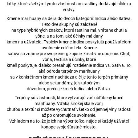
látky, ktoré všetkým týmto vlastnostiam rastliny dodávajú hĺbku a
vrstvy.
Kmene marihuany sa delia do dvoch kategórií: Indica alebo Sativa.
Tieto dve skupiny sú založené
na type hybridných znakov, ktoré rastlina má, vrátane chuti a
vône, a na tom, aké účinky má daný
kmeň na užívateľa. Typicky kmene Indica poskytujú používateľom
uvoľnenie celého tela. Kmene
sativa sú známe pre svoje energizujúce, kreatívne opojenie. Chuť,
vôňa, textúra a účinky, ktoré
kmeň poskytuje, ďaleko presahujú rozdelenie Indica vs. Sativa. To,
aká odroda terpénov marihuany
sa v konkrétnom kmeni nachádza a či je tento terpén primárny
alebo sekundárny, je skutočným
dôvodom, prečo je kmeň Indica alebo Sativa.
Terpény sú vlastnosti, ktoré vytvárajú váš obľúbený kmeň
marihuany. Vďaka širokej škále vôní,
chuťou a textúr si môžete vychutnať všetko od jemnej vlny radosti
až po ohromujúce uvoľnenie.
Vzhľadom na to, že je ich na výber toľko, nájde si každý užívateľ
konope svoje šťastné miesto.