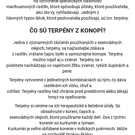
na vytvorenie špecifických vlastností
á
marihuanových rastlín, ktoré spôsobujú účinky, ktoré používatelia,
ako ste vy, vyhľadávajú. Jedným z
j
hlavných typov látok, ktoré pestovatelia používajú, sú tzv. terpény.
s
ČO SÚ TERPÉNY Z KONOPÍ?
ť
?
Jedna z významných zlúčenín používaných v esenciálnych
olejoch, terpény, sa najčastejšie získava
z rastlín, vrátane čajov, bylín a samozrejme konope. Terpény
možno nájsť aj u zvierat. Terpény sa v
podstate nachádzajú vo vaječnom žĺtku zvierat, rybích šupinách a
HĽADAŤ
perie.
Terpény vytvorené v jedinečných kombináciách sú tým, čo dáva
rastlinám ich vôňu, chuť a
vzhľad. Terpény rastliny tiež chránia pred predátormi alebo lákajú
O
hmyz na opeľovanie.
d
Terpény si ceníme na ich terapeutické a liečebné účely. Sú
p
obsiahnuté v korení, čajoch a
o
esenciálnych olejoch, ktoré používame každý deň. Dve z týchto
r
korenín sú kurkumín a tymian.
ú
Kurkumín je veľmi obľúbené korenie v indických pokrmoch. Môže
sa pochváliť širokou škálou