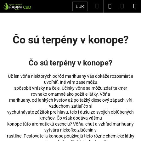
K
Prejsť
Hľadať
Náku
M
Prihláseni
EUR
na
o
Späť
Späť
obsah
košík
š
í
Č
k
Čo sú terpény v konope?
o
p
o
Čo sú terpény v konope?
t
r
Už len vôňa niektorých odrôd marihuany vás dokáže rozosmiať a
e
uvoľniť. Iné vám zase môžu
spôsobiť vrásky na čele. Účinky vône sa môžu zdať takmer
b
rovnako omamné ako požitie látky. Vôňa
u
marihuany, od ľahkých kvetov až po ťažký dieselový zápach, víri
vzduchom, zatiaľ čo si
j
vychutnávate zážitok pre hlavu, telo i dušu zo svojich obľúbených
e
kmeňov. Čo však dodáva vášmu
t
konope túto aromatickú esenciu? Vôňu, chuť a vzhľad marihuany
vytvára niekoľko zlúčenín v
e
rastline. Pestovatelia konope používajú tieto rôzne chemické látky
n