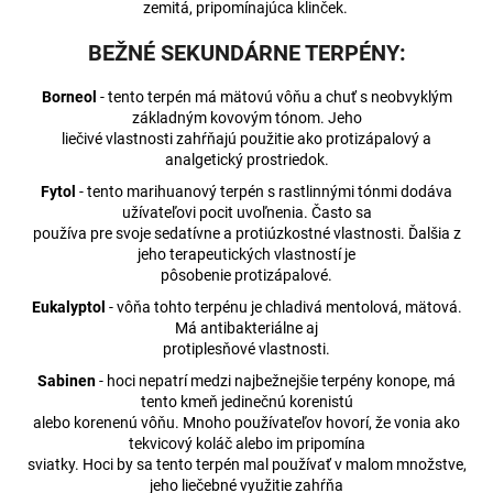
zemitá, pripomínajúca klinček.
BEŽNÉ SEKUNDÁRNE TERPÉNY:
Borneol
- tento terpén má mätovú vôňu a chuť s neobvyklým
základným kovovým tónom. Jeho
liečivé vlastnosti zahŕňajú použitie ako protizápalový a
analgetický prostriedok.
Fytol
- tento marihuanový terpén s rastlinnými tónmi dodáva
užívateľovi pocit uvoľnenia. Často sa
používa pre svoje sedatívne a protiúzkostné vlastnosti. Ďalšia z
jeho terapeutických vlastností je
pôsobenie protizápalové.
Eukalyptol
- vôňa tohto terpénu je chladivá mentolová, mätová.
Má antibakteriálne aj
protiplesňové vlastnosti.
Sabinen
- hoci nepatrí medzi najbežnejšie terpény konope, má
tento kmeň jedinečnú korenistú
alebo korenenú vôňu. Mnoho používateľov hovorí, že vonia ako
tekvicový koláč alebo im pripomína
sviatky. Hoci by sa tento terpén mal používať v malom množstve,
jeho liečebné využitie zahŕňa