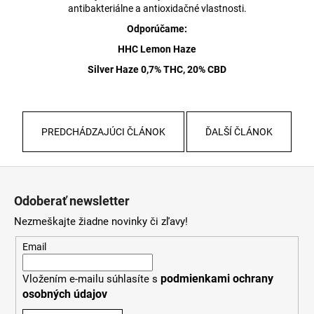
antibakteriálne a antioxidačné vlastnosti.
Odporúčame:
HHC Lemon Haze
Silver Haze 0,7% THC, 20% CBD
PREDCHÁDZAJÚCI ČLÁNOK
ĎALŠÍ ČLÁNOK
Z
á
Odoberať newsletter
p
Nezmeškajte žiadne novinky či zľavy!
ä
t
Email
i
podmienkami ochrany
Vložením e-mailu súhlasíte s
e
osobných údajov