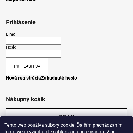
Prihlásenie
E-mail
Heslo
PRIHLÁSIŤ SA
Nová registrácia
Zabudnuté heslo
Nákupný košík
0
KS /
€0
Tento web používa súbory cookie. Ďalším prechádzaním
tohto webu vyjadrujete súhlas s ich používaním. Viac