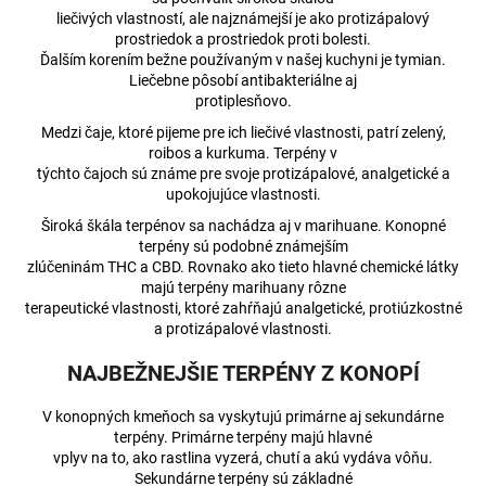
č
liečivých vlastností, ale najznámejší je ako protizápalový
a
prostriedok a prostriedok proti bolesti.
m
Ďalším korením bežne používaným v našej kuchyni je tymian.
e
Liečebne pôsobí antibakteriálne aj
protiplesňovo.
Medzi čaje, ktoré pijeme pre ich liečivé vlastnosti, patrí zelený,
5%
roibos a kurkuma. Terpény v
CBD
OLEJ
týchto čajoch sú známe pre svoje protizápalové, analgetické a
FULL-
upokojujúce vlastnosti.
SPECTRUM
Široká škála terpénov sa nachádza aj v marihuane. Konopné
FRUIT
terpény sú podobné známejším
MIX
zlúčeninám THC a CBD. Rovnako ako tieto hlavné chemické látky
€25,64
majú terpény marihuany rôzne
Pôvodne:
terapeutické vlastnosti, ktoré zahŕňajú analgetické, protiúzkostné
€25,77
a protizápalové vlastnosti.
NAJBEŽNEJŠIE TERPÉNY Z KONOPÍ
V konopných kmeňoch sa vyskytujú primárne aj sekundárne
terpény. Primárne terpény majú hlavné
vplyv na to, ako rastlina vyzerá, chutí a akú vydáva vôňu.
Sekundárne terpény sú základné