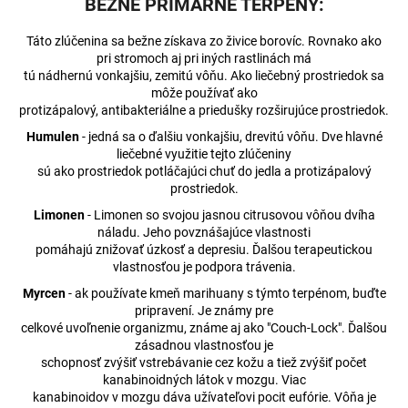
BEŽNÉ PRIMÁRNE TERPENY:
Táto zlúčenina sa bežne získava zo živice borovíc. Rovnako ako
pri stromoch aj pri iných rastlinách má
tú nádhernú vonkajšiu, zemitú vôňu. Ako liečebný prostriedok sa
môže používať ako
protizápalový, antibakteriálne a priedušky rozširujúce prostriedok.
Humulen
- jedná sa o ďalšiu vonkajšiu, drevitú vôňu. Dve hlavné
liečebné využitie tejto zlúčeniny
sú ako prostriedok potláčajúci chuť do jedla a protizápalový
prostriedok.
Limonen
- Limonen so svojou jasnou citrusovou vôňou dvíha
náladu. Jeho povznášajúce vlastnosti
pomáhajú znižovať úzkosť a depresiu. Ďalšou terapeutickou
vlastnosťou je podpora trávenia.
Myrcen
- ak používate kmeň marihuany s týmto terpénom, buďte
pripravení. Je známy pre
celkové uvoľnenie organizmu, známe aj ako "Couch-Lock". Ďalšou
zásadnou vlastnosťou je
schopnosť zvýšiť vstrebávanie cez kožu a tiež zvýšiť počet
kanabinoidných látok v mozgu. Viac
kanabinoidov v mozgu dáva užívateľovi pocit eufórie. Vôňa je