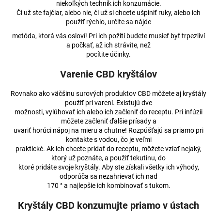
niekoľkých techník ich konzumácie.
Či už ste fajčiar, alebo nie, či už si chcete ušpiniť ruky, alebo ich
použiť rýchlo, určite sa nájde
metóda, ktorá vás osloví! Pri ich požití budete musieť byť trpezliví
a počkať, až ich strávite, než
pocítite účinky.
Varenie CBD kryštálov
Rovnako ako väčšinu surových produktov CBD môžete aj kryštály
použiť pri varení. Existujú dve
možnosti, vylúhovať ich alebo ich začleniť do receptu. Pri infúzii
môžete začleniť ďalšie prísady a
uvariť horúci nápoj na mieru a chutne! Rozpúšťajú sa priamo pri
kontakte s vodou, čo je veľmi
praktické. Ak ich chcete pridať do receptu, môžete vziať nejaký,
ktorý už poznáte, a použiť tekutinu, do
ktoré pridáte svoje kryštály. Aby ste získali všetky ich výhody,
odporúča sa nezahrievať ich nad
170 ° a najlepšie ich kombinovať s tukom.
Kryštály CBD konzumujte priamo v ústach