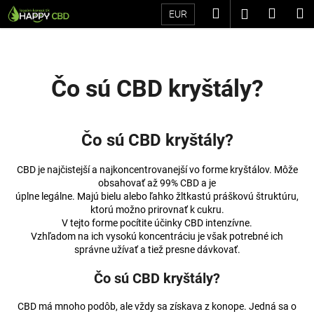
K
Prejsť
Hľadať
Náku
M
Prihláseni
EUR
na
o
Späť
Späť
obsah
košík
š
í
Č
k
Čo sú CBD kryštály?
o
p
o
Čo sú CBD kryštály?
t
r
CBD je najčistejší a najkoncentrovanejší vo forme kryštálov. Môže
e
obsahovať až 99% CBD a je
úplne legálne. Majú bielu alebo ľahko žltkastú práškovú štruktúru,
b
ktorú možno prirovnať k cukru.
u
V tejto forme pocítite účinky CBD intenzívne.
Vzhľadom na ich vysokú koncentráciu je však potrebné ich
j
správne užívať a tiež presne dávkovať.
e
t
Čo sú CBD kryštály?
e
CBD má mnoho podôb, ale vždy sa získava z konope. Jedná sa o
n