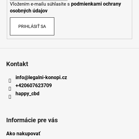
podmienkami ochrany
Vložením e-mailu súhlasíte s
e
osobných údajov
PRIHLÁSIŤ SA
Kontakt
info
@
legalni-konopi.cz
+420607623709
happy_cbd
Informácie pre vás
Ako nakupovať