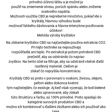
prírodnú účinnú látku a je možné ju
á
použiť na zmiernenie stresu, porúch spánku alebo zníženie
j
svalového napätia.
Možnosti využitia CBD je nepreberné množstvo, pokiaľ ide o
s
kryštály, hlavnou výhodou bude
ť
možnosť ľahkého dávkovania a hlavne intenzívne pociťovanie
účinkov!
?
Metóda výroby kryštálov
Na získanie kryštálov CBD sa najčastejšie používa extrakcia CO2.
Pri tejto technike sa nepoužívajú
rozpúšťadlá ani teplo. Po extrakcii je potom potrebné CBD
prečistiť, aby sa odstránilo čo najviac
HĽADAŤ
zvyškov. Na tento účel sa filtruje, aby sa odstránil všetok ďalší
rastlinný materiál. Cieľom je
získať čo najvyššiu koncentráciu.
Kryštály CBD sú preto v porovnaní s voskom, živicou, olejom,
O
peľom alebo dokonca kvetmi
d
tým najčistejším, čo existuje. Aj keď však vyzerajú, že boli bielené
p
alebo upravované, aby získali
o
túto štruktúru a farbu, sú 100% prírodné. Preto spadajú do
r
kategórie surových produktov CBD a
ú
možno ich kombinovať s ďalšími zložkami alebo ich používať ako
také.