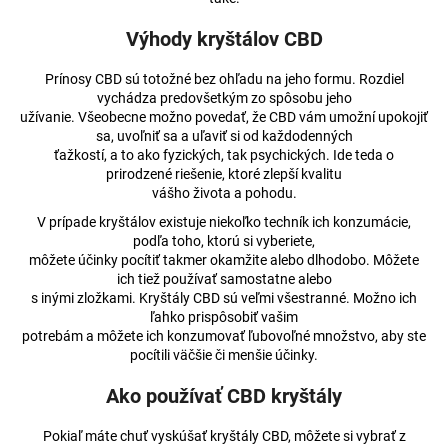
č
a
Výhody kryštálov CBD
m
e
Prínosy CBD sú totožné bez ohľadu na jeho formu. Rozdiel
vychádza predovšetkým zo spôsobu jeho
užívanie. Všeobecne možno povedať, že CBD vám umožní upokojiť
3%
sa, uvoľniť sa a uľaviť si od každodenných
CBD
ťažkostí, a to ako fyzických, tak psychických. Ide teda o
BROAD-
prirodzené riešenie, ktoré zlepší kvalitu
SPECTRUM
vášho života a pohodu.
PRE
MALÉ
V prípade kryštálov existuje niekoľko techník ich konzumácie,
ZVIERATÁ
podľa toho, ktorú si vyberiete,
€17,74
môžete účinky pocítiť takmer okamžite alebo dlhodobo. Môžete
Pôvodne:
ich tiež používať samostatne alebo
€17,83
s inými zložkami. Kryštály CBD sú veľmi všestranné. Možno ich
ľahko prispôsobiť vašim
potrebám a môžete ich konzumovať ľubovoľné množstvo, aby ste
pocítili väčšie či menšie účinky.
Ako používať CBD kryštály
Pokiaľ máte chuť vyskúšať kryštály CBD, môžete si vybrať z