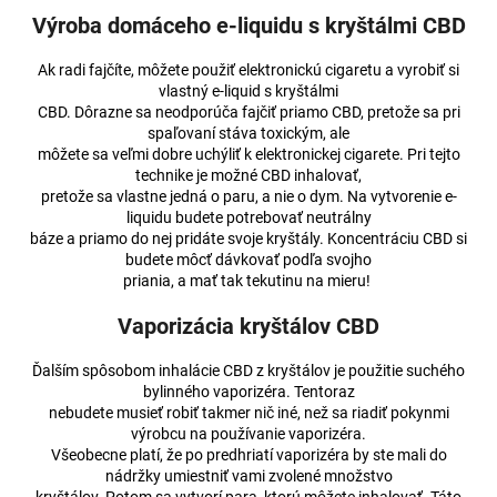
Výroba domáceho e-liquidu s kryštálmi CBD
Ak radi fajčíte, môžete použiť elektronickú cigaretu a vyrobiť si
vlastný e-liquid s kryštálmi
CBD. Dôrazne sa neodporúča fajčiť priamo CBD, pretože sa pri
spaľovaní stáva toxickým, ale
môžete sa veľmi dobre uchýliť k elektronickej cigarete. Pri tejto
technike je možné CBD inhalovať,
pretože sa vlastne jedná o paru, a nie o dym. Na vytvorenie e-
liquidu budete potrebovať neutrálny
báze a priamo do nej pridáte svoje kryštály. Koncentráciu CBD si
budete môcť dávkovať podľa svojho
priania, a mať tak tekutinu na mieru!
Vaporizácia kryštálov CBD
Ďalším spôsobom inhalácie CBD z kryštálov je použitie suchého
bylinného vaporizéra. Tentoraz
nebudete musieť robiť takmer nič iné, než sa riadiť pokynmi
výrobcu na používanie vaporizéra.
Všeobecne platí, že po predhriatí vaporizéra by ste mali do
nádržky umiestniť vami zvolené množstvo