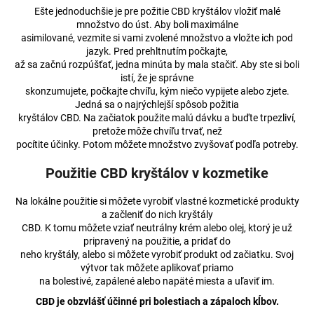
Ešte jednoduchšie je pre požitie CBD kryštálov vložiť malé
množstvo do úst. Aby boli maximálne
asimilované, vezmite si vami zvolené množstvo a vložte ich pod
jazyk. Pred prehltnutím počkajte,
až sa začnú rozpúšťať, jedna minúta by mala stačiť. Aby ste si boli
istí, že je správne
skonzumujete, počkajte chvíľu, kým niečo vypijete alebo zjete.
Jedná sa o najrýchlejší spôsob požitia
kryštálov CBD. Na začiatok použite malú dávku a buďte trpezliví,
pretože môže chvíľu trvať, než
pocítite účinky. Potom môžete množstvo zvyšovať podľa potreby.
Použitie CBD kryštálov v kozmetike
Na lokálne použitie si môžete vyrobiť vlastné kozmetické produkty
a začleniť do nich kryštály
CBD. K tomu môžete vziať neutrálny krém alebo olej, ktorý je už
pripravený na použitie, a pridať do
neho kryštály, alebo si môžete vyrobiť produkt od začiatku. Svoj
výtvor tak môžete aplikovať priamo
na bolestivé, zapálené alebo napäté miesta a uľaviť im.
CBD je obzvlášť účinné pri bolestiach a zápaloch kĺbov.