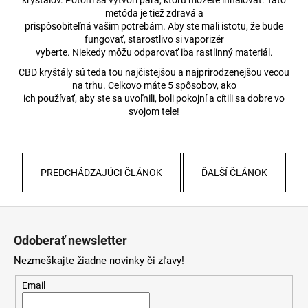
kryštálov. Potom sa vytvorí para, ktorú môžete inhalovať. Táto
metóda je tiež zdravá a
prispôsobiteľná vašim potrebám. Aby ste mali istotu, že bude
fungovať, starostlivo si vaporizér
vyberte. Niekedy môžu odparovať iba rastlinný materiál.
CBD kryštály sú teda tou najčistejšou a najprirodzenejšou vecou
na trhu. Celkovo máte 5 spôsobov, ako
ich používať, aby ste sa uvoľnili, boli pokojní a cítili sa dobre vo
svojom tele!
PREDCHÁDZAJÚCI ČLÁNOK
ĎALŠÍ ČLÁNOK
Z
á
Odoberať newsletter
p
Nezmeškajte žiadne novinky či zľavy!
ä
t
Email
i