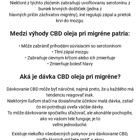
Niektoré z týchto zlúčenín zabraňujú uvoľňovaniu serotonínu z
buniek krvných doštičiek (jedna z
hlavných príčin záchvatov migrény), iné regulujú zápal a prietok
krvi do mozgu.
Medzi výhody CBD oleja pri migréne patria:
• Môže zabrániť príhodám súvisiacim so serotonínom
• Tlmí zápal mozgu
• Zabraňuje cievnym kŕčom alebo ich zmierňuje
• Zmierňuje bolesť hlavy
Aká je dávka CBD oleja pri migréne?
Dávkovanie CBD môže byť náročné, najmä preto, že u každého má
tendenciu reagovať inak.
Niektorým ľuďom stačí na dosiahnutie účinkov malá dávka, zatiaľ
čo iní potrebujú oveľa väčšie dávky.
To môže dávkovanie spočiatku sťažovať, ale akonáhle pochopíte,
ako vo vašom tele funguje, je to
veľmi jednoduché.
Existuje niekoľko všeobecných pokynov pre dávkovanie CBD,
podľa ktorých môžete zistiť, s akou