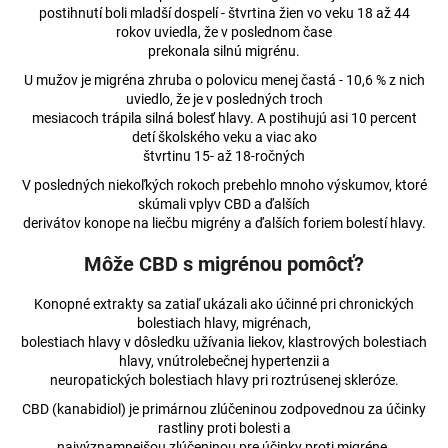
postihnutí boli mladší dospelí - štvrtina žien vo veku 18 až 44
á
rokov uviedla, že v poslednom čase
j
prekonala silnú migrénu.
s
U mužov je migréna zhruba o polovicu menej častá - 10,6 % z nich
ť
uviedlo, že je v posledných troch
mesiacoch trápila silná bolesť hlavy. A postihujú asi 10 percent
?
detí školského veku a viac ako
štvrtinu 15- až 18-ročných
V posledných niekoľkých rokoch prebehlo mnoho výskumov, ktoré
skúmali vplyv CBD a ďalších
derivátov konope na liečbu migrény a ďalších foriem bolestí hlavy.
HĽADAŤ
Môže CBD s migrénou pomôcť?
Konopné extrakty sa zatiaľ ukázali ako účinné pri chronických
O
bolestiach hlavy, migrénach,
d
bolestiach hlavy v dôsledku užívania liekov, klastrových bolestiach
p
hlavy, vnútrolebečnej hypertenzii a
neuropatických bolestiach hlavy pri roztrúsenej skleróze.
o
r
CBD (kanabidiol) je primárnou zlúčeninou zodpovednou za účinky
ú
rastliny proti bolesti a
najvýznamnejšou zlúčeninou pre účinky proti migréne.