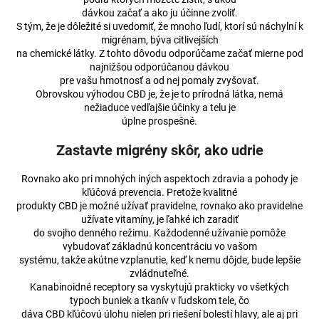
dávkou začať a ako ju účinne zvoliť.
S tým, že je dôležité si uvedomiť, že mnoho ľudí, ktorí sú náchylní k
migrénam, býva citlivejších
na chemické látky. Z tohto dôvodu odporúčame začať mierne pod
najnižšou odporúčanou dávkou
pre vašu hmotnosť a od nej pomaly zvyšovať.
Obrovskou výhodou CBD je, že je to prírodná látka, nemá
nežiaduce vedľajšie účinky a telu je
úplne prospešné.
Zastavte migrény skôr, ako udrie
Rovnako ako pri mnohých iných aspektoch zdravia a pohody je
kľúčová prevencia. Pretože kvalitné
produkty CBD je možné užívať pravidelne, rovnako ako pravidelne
užívate vitamíny, je ľahké ich zaradiť
do svojho denného režimu. Každodenné užívanie pomôže
vybudovať základnú koncentráciu vo vašom
systému, takže akútne vzplanutie, keď k nemu dôjde, bude lepšie
zvládnuteľné.
Kanabinoidné receptory sa vyskytujú prakticky vo všetkých
typoch buniek a tkanív v ľudskom tele, čo
dáva CBD kľúčovú úlohu nielen pri riešení bolestí hlavy, ale aj pri