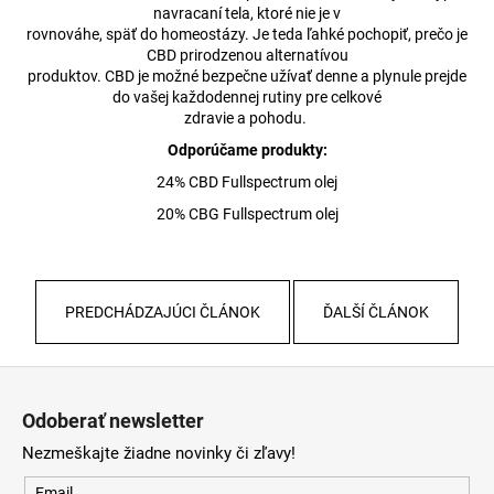
navracaní tela, ktoré nie je v
rovnováhe, späť do homeostázy. Je teda ľahké pochopiť, prečo je
CBD prirodzenou alternatívou
produktov. CBD je možné bezpečne užívať denne a plynule prejde
do vašej každodennej rutiny pre celkové
zdravie a pohodu.
Odporúčame produkty:
24% CBD Fullspectrum olej
20% CBG Fullspectrum olej
PREDCHÁDZAJÚCI ČLÁNOK
ĎALŠÍ ČLÁNOK
Z
á
Odoberať newsletter
p
Nezmeškajte žiadne novinky či zľavy!
ä
Email