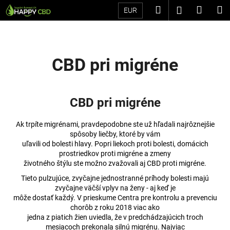
K
Prejsť
Hľadať
Náku
M
Prihláseni
EUR
na
o
Späť
Späť
obsah
košík
š
í
Č
k
CBD pri migréne
o
p
o
CBD pri migréne
t
r
Ak trpíte migrénami, pravdepodobne ste už hľadali najrôznejšie
e
spôsoby liečby, ktoré by vám
uľavili od bolesti hlavy. Popri liekoch proti bolesti, domácich
b
prostriedkov proti migréne a zmeny
u
životného štýlu ste možno zvažovali aj CBD proti migréne.
j
Tieto pulzujúce, zvyčajne jednostranné príhody bolesti majú
e
zvyčajne väčší vplyv na ženy - aj keď je
môže dostať každý. V prieskume Centra pre kontrolu a prevenciu
t
chorôb z roku 2018 viac ako
e
jedna z piatich žien uviedla, že v predchádzajúcich troch
n
mesiacoch prekonala silnú migrénu. Najviac