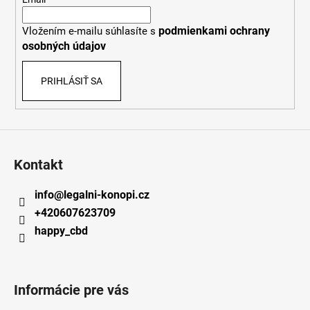
t
i
podmienkami ochrany
Vložením e-mailu súhlasíte s
e
osobných údajov
PRIHLÁSIŤ SA
Kontakt
info
@
legalni-konopi.cz
+420607623709
happy_cbd
Informácie pre vás