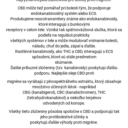
č
a
CBD môže tiež pomáhať pri bolesti tým, že podporuje
m
endokanabinoidný systém alebo ECS.
e
Produkujeme neurotransmitery známe ako endokanabinoidy,
ktoré interagujú s bunkovými
receptory v celom tele. Vzniká tak spätnoväzbová slučka, ktorá sa
podieľa na regulácii prakticky
12,5%
všetkých systémov v tele a môže modulovať vnímanie bolesti,
CBD
OLEJ
náladu, chuť do jedla, zápal a ďalšie.
FULL-
Rastlinné kanabinoidy, ako THC a CBD, interagujú s ECS
SPECTRUM
spôsobmi, ktoré sú stále predmetom
FRUIT
skúmanie.
MIX
Ďalšie príbuzné zlúčeniny (tzv. kanabinoidy) poskytujú ďalšiu
€50,96
podporu. Najlepšie oleje CBD proti
Pôvodne:
migréne sa vyrábajú z plnospektrálneho extraktu, ktorý obsahuje
€51,21
množstvo účinných látok - napríklad
CBG (kanabigerol), CBC (kanabichromen), THC
(tetrahydrokanabinol) a niekoľko terpénov
odvodených od konope.
Všetky tieto zlúčeniny pôsobia spoločne s CBD a podporujú tak
jeho protibolestivé účinky a
poskytujú ďalšie výhody proti migréne.