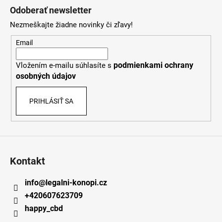
á
Odoberať newsletter
p
Nezmeškajte žiadne novinky či zľavy!
ä
t
Email
i
podmienkami ochrany
Vložením e-mailu súhlasíte s
e
osobných údajov
PRIHLÁSIŤ SA
Kontakt
info
@
legalni-konopi.cz
+420607623709
happy_cbd