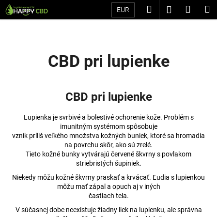
K
Prejsť
Hľadať
Náku
M
Prihláseni
EUR
na
o
Späť
Späť
obsah
košík
š
í
Č
k
CBD pri lupienke
o
p
o
CBD pri lupienke
t
r
Lupienka je svrbivé a bolestivé ochorenie kože. Problém s
e
imunitným systémom spôsobuje
vznik príliš veľkého množstva kožných buniek, ktoré sa hromadia
b
na povrchu skôr, ako sú zrelé.
u
Tieto kožné bunky vytvárajú červené škvrny s povlakom
striebristých šupiniek.
j
e
Niekedy môžu kožné škvrny praskať a krvácať. Ľudia s lupienkou
môžu mať zápal a opuch aj v iných
t
častiach tela.
e
V súčasnej dobe neexistuje žiadny liek na lupienku, ale správna
n