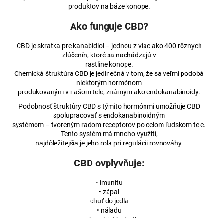
č
produktov na báze konope.
a
m
Ako funguje CBD?
e
CBD je skratka pre kanabidiol – jednou z viac ako 400 rôznych
zlúčenín, ktoré sa nachádzajú v
3%
rastline konope.
CBD
Chemická štruktúra CBD je jedinečná v tom, že sa veľmi podobá
BROAD-
niektorým hormónom
SPECTRUM
produkovaným v našom tele, známym ako endokanabinoidy.
PRE
MALÉ
Podobnosť štruktúry CBD s týmito hormónmi umožňuje CBD
ZVIERATÁ
spolupracovať s endokanabinoidným
€17,74
systémom – tvoreným radom receptorov po celom ľudskom tele.
Pôvodne:
Tento systém má mnoho využití,
€17,83
najdôležitejšia je jeho rola pri regulácii rovnováhy.
CBD ovplyvňuje:
• imunitu
• zápal
chuť do jedla
• náladu