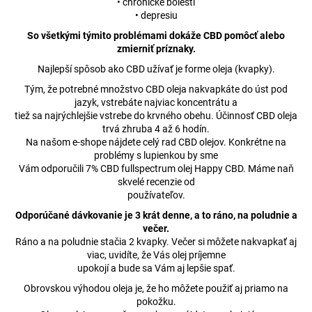
• chronické bolesti
• depresiu
So všetkými týmito problémami dokáže CBD pomôcť alebo
zmierniť príznaky.
Najlepší spôsob ako CBD užívať je forme oleja (kvapky).
Tým, že potrebné množstvo CBD oleja nakvapkáte do úst pod
jazyk, vstrebáte najviac koncentrátu a
tiež sa najrýchlejšie vstrebe do krvného obehu. Účinnosť CBD oleja
trvá zhruba 4 až 6 hodín.
Na našom e-shope nájdete celý rad CBD olejov. Konkrétne na
problémy s lupienkou by sme
Vám odporučili 7% CBD fullspectrum olej Happy CBD. Máme naň
skvelé recenzie od
používateľov.
Odporúčané dávkovanie je 3 krát denne, a to ráno, na poludnie a
večer.
Ráno a na poludnie stačia 2 kvapky. Večer si môžete nakvapkať aj
viac, uvidíte, že Vás olej príjemne
upokojí a bude sa Vám aj lepšie spať.
Obrovskou výhodou oleja je, že ho môžete použiť aj priamo na
pokožku.