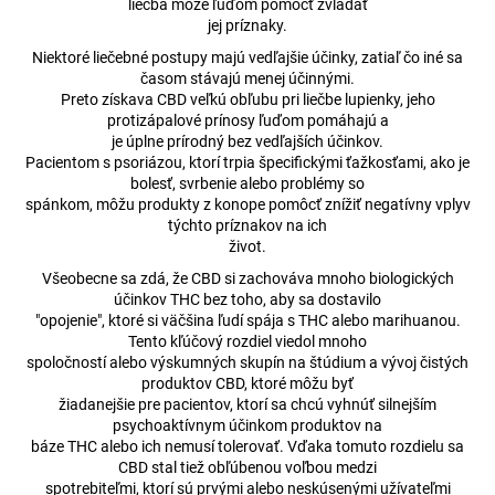
liečba môže ľuďom pomôcť zvládať
á
jej príznaky.
j
Niektoré liečebné postupy majú vedľajšie účinky, zatiaľ čo iné sa
časom stávajú menej účinnými.
s
Preto získava CBD veľkú obľubu pri liečbe lupienky, jeho
ť
protizápalové prínosy ľuďom pomáhajú a
?
je úplne prírodný bez vedľajších účinkov.
Pacientom s psoriázou, ktorí trpia špecifickými ťažkosťami, ako je
bolesť, svrbenie alebo problémy so
spánkom, môžu produkty z konope pomôcť znížiť negatívny vplyv
týchto príznakov na ich
život.
HĽADAŤ
Všeobecne sa zdá, že CBD si zachováva mnoho biologických
účinkov THC bez toho, aby sa dostavilo
"opojenie", ktoré si väčšina ľudí spája s THC alebo marihuanou.
Tento kľúčový rozdiel viedol mnoho
O
spoločností alebo výskumných skupín na štúdium a vývoj čistých
d
produktov CBD, ktoré môžu byť
p
žiadanejšie pre pacientov, ktorí sa chcú vyhnúť silnejším
o
psychoaktívnym účinkom produktov na
r
báze THC alebo ich nemusí tolerovať. Vďaka tomuto rozdielu sa
CBD stal tiež obľúbenou voľbou medzi
ú
spotrebiteľmi, ktorí sú prvými alebo neskúsenými užívateľmi