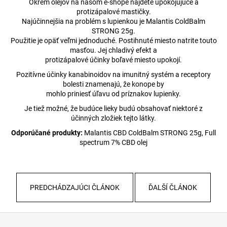
Okrem olejov na našom e-shope nájdete upokojujúce a
protizápalové mastičky.
Najúčinnejšia na problém s lupienkou je Malantis ColdBalm
STRONG 25g.
Použitie je opäť veľmi jednoduché. Postihnuté miesto natrite touto
masťou. Jej chladivý efekt a
protizápalové účinky boľavé miesto upokojí.
Pozitívne účinky kanabinoidov na imunitný systém a receptory
bolesti znamenajú, že konope by
mohlo priniesť úľavu od príznakov lupienky.
Je tiež možné, že budúce lieky budú obsahovať niektoré z
účinných zložiek tejto látky.
Odporúčané produkty:
Malantis CBD ColdBalm STRONG 25g, Full
spectrum 7% CBD olej
PREDCHÁDZAJÚCI ČLÁNOK
ĎALŠÍ ČLÁNOK
Z