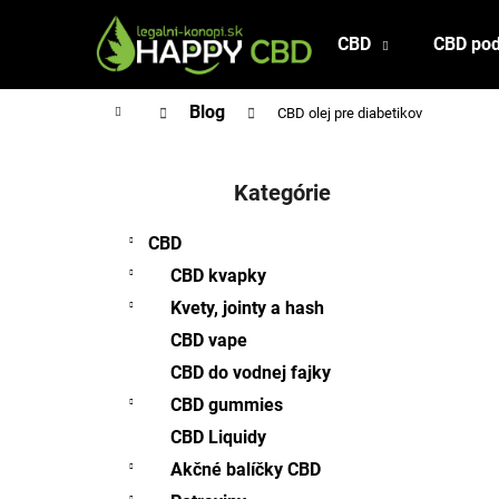
K
Prejsť
na
o
CBD
CBD pod
Späť
Späť
obsah
š
do
do
í
Domov
Blog
CBD olej pre diabetikov
obchodu
obchodu
k
B
o
Kategórie
Preskočiť
č
kategórie
n
CBD
ý
CBD kvapky
p
Kvety, jointy a hash
a
CBD vape
n
CBD do vodnej fajky
e
l
CBD gummies
CBD Liquidy
Akčné balíčky CBD