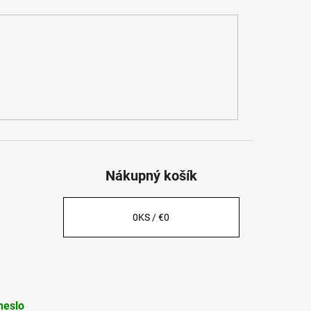
Nákupný košík
0
KS /
€0
heslo