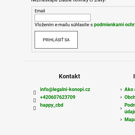
Nezmeškajte žiadne novinky či zľavy!
ä
t
Email
i
podmienkami ochr
Vložením e-mailu súhlasíte s
e
PRIHLÁSIŤ SA
Kontakt
info
@
legalni-konopi.cz
Ako 
+420607623709
Obch
happy_cbd
Podm
údaj
Mapa