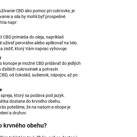
užívanie CBD ako pomoc pri cukrovke, je
anie a sila by mohli byť prospešné.
ria napr:
t CBD primieša do oleja, napríklad
é užívať perorálne alebo aplikovať na telo.
 zistiť, ktorý Vám najviac vyhovuje.
y
ko konope je možné CBD pridávať do jedlých
ďalších cukroviniek a potravín.
D, od čokolád, sušienok, nápojov, až po
je
spreja, ktorý sa podáva pod jazyk.
 látka dostane do krvného obehu.
 Vás potešíme, že na našom e-shope je
dení a druhov.
o krvného obehu?