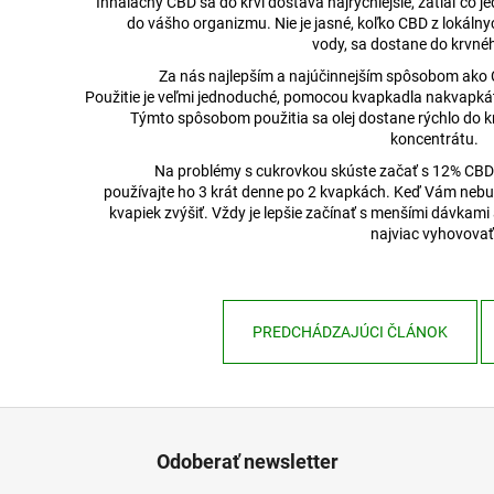
Inhalačný CBD sa do krvi dostáva najrýchlejšie, zatiaľ čo j
do vášho organizmu. Nie je jasné, koľko CBD z lokálny
vody, sa dostane do krvné
Za nás najlepším a najúčinnejším spôsobom ako C
Použitie je veľmi jednoduché, pomocou kvapkadla nakvapká
Týmto spôsobom použitia sa olej dostane rýchlo do k
koncentrátu.
Na problémy s cukrovkou skúste začať s 12% CBD
používajte ho 3 krát denne po 2 kvapkách. Keď Vám neb
kvapiek zvýšiť. Vždy je lepšie začínať s menšími dávkami
najviac vyhovovať
PREDCHÁDZAJÚCI ČLÁNOK
Odoberať newsletter