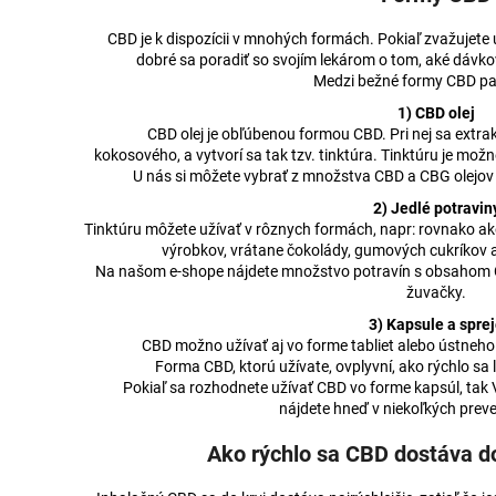
CBD je k dispozícii v mnohých formách. Pokiaľ zvažujete 
dobré sa poradiť so svojím lekárom o tom, aké dávkov
Medzi bežné formy CBD pat
1) CBD olej
CBD olej je obľúbenou formou CBD. Pri nej sa extrak
kokosového, a vytvorí sa tak tzv. tinktúra. Tinktúru je možn
U nás si môžete vybrať z množstva CBD a CBG olejov a
2) Jedlé potravin
Tinktúru môžete užívať v rôznych formách, napr: rovnako a
výrobkov, vrátane čokolády, gumových cukríkov a 
Na našom e-shope nájdete množstvo potravín s obsahom CB
žuvačky.
3) Kapsule a spre
CBD možno užívať aj vo forme tabliet alebo ústneho 
Forma CBD, ktorú užívate, ovplyvní, ako rýchlo sa
Pokiaľ sa rozhodnete užívať CBD vo forme kapsúl, tak
nájdete hneď v niekoľkých preve
Ako rýchlo sa CBD dostáva d