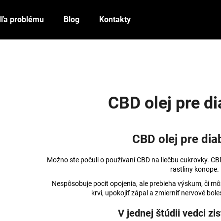
ľa problému
Blog
Kontakty
Čo potrebujete nájsť?
HĽADAŤ
CBD olej pre di
Odporúčame
CBD olej pre dia
Možno ste počuli o používaní CBD na liečbu cukrovky. CBD
rastliny konope.
Nespôsobuje pocit opojenia, ale prebieha výskum, či m
krvi, upokojiť zápal a zmierniť nervové bo
V jednej štúdii vedci zis