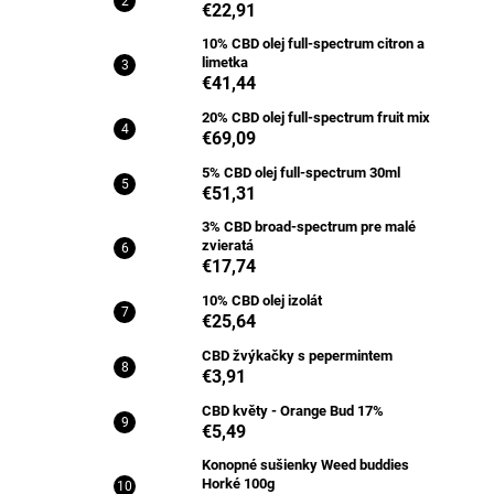
€22,91
10% CBD olej full-spectrum citron a
limetka
€41,44
20% CBD olej full-spectrum fruit mix
€69,09
5% CBD olej full-spectrum 30ml
€51,31
3% CBD broad-spectrum pre malé
zvieratá
€17,74
10% CBD olej izolát
€25,64
CBD žvýkačky s pepermintem
€3,91
CBD květy - Orange Bud 17%
€5,49
Konopné sušienky Weed buddies
Horké 100g