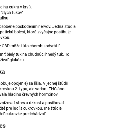
FULL-SPECTRUM
TKA
dinu cukru v krvi).
 "zlých tukov"
ulínu
5
spôsobené poškodením nervov. Jedna štúdia
atickú bolesť, ktorá zvyčajne postihuje
ovkou.
že CBD môže túto chorobu odvrátiť.
iť biely tuk na chudnúci hnedý tuk. To
žívať glukózu.
ka
uje opojenie) sa líšia. V jednej štúdii
ukrovkou 2. typu, ale variant THC áno.
ovala hladinu črevných hormónov.
nižovať stres a úzkosť a posilňovať
ité pre ľudí s cukrovkou. Iné štúdie
cť cukrovke predchádzať.
tes