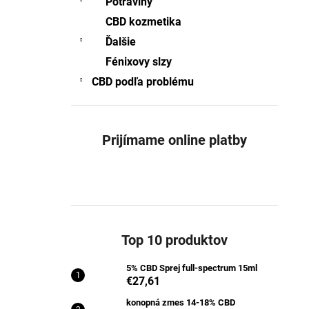
Potraviny
5% CBD SPREJ FULL-SPECTRUM 15ML
CBD kozmetika
€27,61
Pôvodne:
€27,75
Ďalšie
Fénixovy slzy
CBD podľa problému
Prijímame online platby
Top 10 produktov
5% CBD Sprej full-spectrum 15ml
€27,61
konopná zmes 14-18% CBD