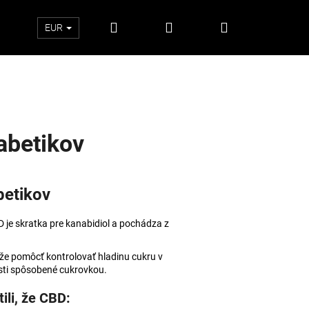
Hľadať
Prihlásenie
Nákupný
EUR
košík
abetikov
betikov
 je skratka pre kanabidiol a pochádza z
ôže pomôcť kontrolovať hladinu cukru v
lesti spôsobené cukrovkou.
Nasledujúce
tili, že CBD: