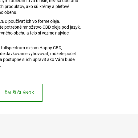
edlým tabletám trvá dlhšie, než sa dostanú
ch produktov, ako sú krémy a pleťové
ho obehu.
BD používať ich vo forme oleja.
te potrebné množstvo CBD oleja pod jazyk.
rvného obehu a telo si vezme najviac
 fullspectrum olejom Happy CBD,
ude dávkovanie vyhovovať, môžete počet
 a postupne si ich upraviť ako Vám bude
.
ĎALŠÍ ČLÁNOK