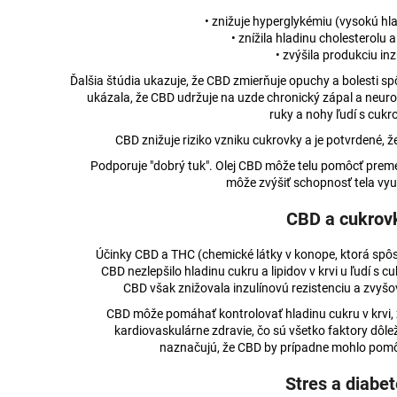
KONOPNÁ ZMES 14-18% CBD
10% CBD OLEJ 
CITRON A LIME
• znižuje hyperglykémiu (vysokú hla
€22,91
• znížila hladinu cholesterolu a
€41,44
• zvýšila produkciu inz
Pôvodne:
€41,6
Ďalšia štúdia ukazuje, že CBD zmierňuje opuchy a bolesti 
ukázala, že CBD udržuje na uzde chronický zápal a neurop
ruky a nohy ľudí s cukr
CBD znižuje riziko vzniku cukrovky a je potvrdené, 
Podporuje "dobrý tuk". Olej CBD môže telu pomôcť premen
môže zvýšiť schopnosť tela vyu
CBD a cukrov
Účinky CBD a THC (chemické látky v konope, ktorá spôsob
CBD nezlepšilo hladinu cukru a lipidov v krvi u ľudí s c
CBD však znižovala inzulínovú rezistenciu a zvyš
CBD môže pomáhať kontrolovať hladinu cukru v krvi, z
kardiovaskulárne zdravie, čo sú všetko faktory dôlež
naznačujú, že CBD by prípadne mohlo pomô
Stres a diabe