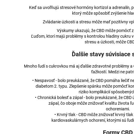
Keď sa uvoľňujú stresové hormóny kortizol a adrenalín, 
ktorý môže spôsobiť zvýšenie hlad
Zvládanie úzkosti a stresu môže mať pozitívny vpl
Výskumy ukazujú, že CBD môže pomôcť zmi
Ľuďom, ktorí majú problémy s kontrolou hladiny cukru 
stresu a úzkosti, môže CB
Ďalšie stavy súvisiace
Mnoho ľudí s cukrovkou má aj ďalšie zdravotné problémy a
ťažkostí. Medzi ne patrí
• Nespavosť - bolo preukázané, že CBD pomáha liečiť nes
diabetom 2. typu. Zlepšenie spánku môže pomôcť kontr
riziko komplikácií spôsobený
• Chronická bolesť a zápal - bolo preukázané, že CBD ú
zápal, čo oboje môže znižovať kvalitu života ľ
ochoreniami.
• Krvný tlak - CBD môže znižovať krvný tlak
kardiovaskulárnych ochorení, ktorými sú ľudi
Formy CBD