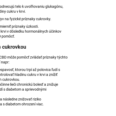
podnecujú telo k uvoľňovaniu glukagónu,
iny cukru v krvi.
yv na fyzické príznaky cukrovky.
erniť príznaky úzkosti.
v krvi v dôsledku hormonálnych účinkov
D pomôcť.
 s cukrovkou
 CBD môže pomôcť zvládať príznaky týchto
 napr:
pavosť, ktorou trpí až polovica ľudí s
olovať hladinu cukru v krvi a znížiť
ch cukrovkou.
činne lieči chronickú bolesť a znižuje
udí s diabetom a sprievodnými
 a následne znižovať riziko
a s diabetom ohrození viac.