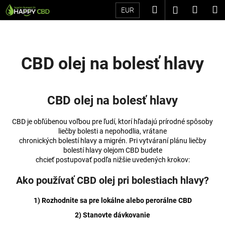
K
Prejsť
Hľadať
Náku
M
Prihláseni
EUR
na
o
Späť
Späť
obsah
košík
š
í
Č
k
CBD olej na bolesť hlavy
o
p
o
CBD olej na bolesť hlavy
t
r
CBD je obľúbenou voľbou pre ľudí, ktorí hľadajú prírodné spôsoby
e
liečby bolesti a nepohodlia, vrátane
chronických bolestí hlavy a migrén. Pri vytváraní plánu liečby
b
bolestí hlavy olejom CBD budete
u
chcieť postupovať podľa nižšie uvedených krokov:
j
Ako používať CBD olej pri bolestiach hlavy?
e
t
1) Rozhodnite sa pre lokálne alebo perorálne CBD
e
2) Stanovte dávkovanie
n