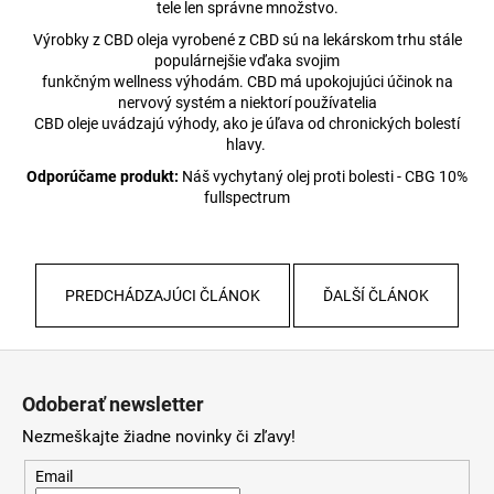
tele len správne množstvo.
Výrobky z CBD oleja vyrobené z CBD sú na lekárskom trhu stále
populárnejšie vďaka svojim
funkčným wellness výhodám. CBD má upokojujúci účinok na
nervový systém a niektorí používatelia
CBD oleje uvádzajú výhody, ako je úľava od chronických bolestí
hlavy.
Odporúčame produkt:
Náš vychytaný olej proti bolesti - CBG 10%
fullspectrum
PREDCHÁDZAJÚCI ČLÁNOK
ĎALŠÍ ČLÁNOK
Z
á
Odoberať newsletter
p
Nezmeškajte žiadne novinky či zľavy!
ä
t
Email