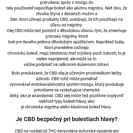
prerušeniu správ z mozgu do
tela používateľ nepociťuje bolesť ako akútnu migrénu. Niet divu, že
zhruba štyria z desiatich mužov a
žien, ktorí užívajú produkty CBD, uvádzajú, že ich používajú na
úľavu od migrény.
Olej CBD môže tiež pomôcť s dlhodobou úľavou tým, že zmierňuje
príznaky migrény, ktoré
boli pre daného jedinca dlhodobým spúšťačom. Napríklad ľudia,
ktorí pravidelne zažívajú
chronickú bolesť, majú tendenciu mať zvýšený pocit úzkosti; to je
nielen nepríjemné, ale môže sa to
vážne podpísať na celkovom duševnom zdraví.
Bolo preukázané, že CBD olej je účinným prostriedkom liečby
úzkosti. CBD totiž môže pomáhať
vyrovnávať endokanabinoidný systém mozgu, ktorý produkuje
prirodzene sa vyskytujúce chemické
látky, ako je anandamid. CBD olej môže tiež pozitívne ovplyvniť
niektoré typy bolestí hlavy, ako
je chronická migréna alebo klastrová bolesť hlavy.
Je CBD bezpečný pri bolestiach hlavy?
CBD na rozdiel od THC nevyvoláva euforické opojenie ani