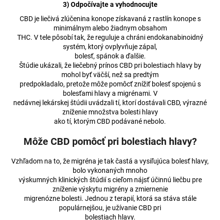
3) Odpočívajte a vyhodnocujte
á
CBD je liečivá zlúčenina konope získavaná z rastlín konope s
j
minimálnym alebo žiadnym obsahom
s
THC. V tele pôsobí tak, že reguluje a chráni endokanabinoidný
systém, ktorý ovplyvňuje zápal,
ť
bolesť, spánok a ďalšie.
?
Štúdie ukázali, že liečebný prínos CBD pri bolestiach hlavy by
mohol byť väčší, než sa predtým
predpokladalo, pretože môže pomôcť znížiť bolesť spojenú s
bolesťami hlavy a migrénami. V
nedávnej lekárskej štúdii uvádzali tí, ktorí dostávali CBD, výrazné
zníženie množstva bolesti hlavy
HĽADAŤ
ako tí, ktorým CBD podávané nebolo.
Môže CBD pomôcť pri bolestiach hlavy?
O
Vzhľadom na to, že migréna je tak častá a vysiľujúca bolesť hlavy,
d
bolo vykonaných mnoho
p
výskumných klinických štúdií s cieľom nájsť účinnú liečbu pre
o
zníženie výskytu migrény a zmiernenie
r
migrenózne bolesti. Jednou z terapií, ktorá sa stáva stále
populárnejšou, je užívanie CBD pri
ú
bolestiach hlavy.