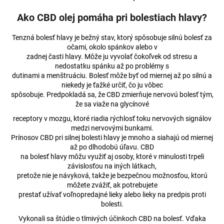
č
a
Ako CBD olej pomáha pri bolestiach hlavy?
m
e
Tenzná bolesť hlavy je bežný stav, ktorý spôsobuje silnú bolesť za
očami, okolo spánkov alebo v
zadnej časti hlavy. Môže ju vyvolať čokoľvek od stresu a
10%
nedostatku spánku až po problémy s
BROAD-
dutinami a menštruáciu. Bolesť môže byť od miernej až po silnú a
SPECTRUM
niekedy je ťažké určiť, čo ju vôbec
PRE
spôsobuje. Predpokladá sa, že CBD zmierňuje nervovú bolesť tým,
ZVIERATÁ
že sa viaže na glycínové
€31,21
receptory v mozgu, ktoré riadia rýchlosť toku nervových signálov
Pôvodne:
€31,36
medzi nervovými bunkami.
Prínosov CBD pri silnej bolesti hlavy je mnoho a siahajú od miernej
až po dlhodobú úľavu. CBD
na bolesť hlavy môžu využiť aj osoby, ktoré v minulosti trpeli
závislosťou na iných látkach,
pretože nie je návyková, takže je bezpečnou možnosťou, ktorú
môžete zvážiť, ak potrebujete
prestať užívať voľnopredajné lieky alebo lieky na predpis proti
bolesti.
Vykonali sa štúdie o tlmivých účinkoch CBD na bolesť. Vďaka