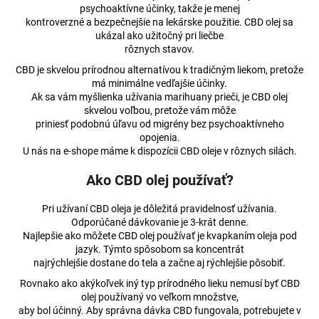
psychoaktívne účinky, takže je menej
kontroverzné a bezpečnejšie na lekárske použitie. CBD olej sa
ukázal ako užitočný pri liečbe
rôznych stavov.
CBD je skvelou prírodnou alternatívou k tradičným liekom, pretože
má minimálne vedľajšie účinky.
Ak sa vám myšlienka užívania marihuany prieči, je CBD olej
skvelou voľbou, pretože vám môže
priniesť podobnú úľavu od migrény bez psychoaktívneho
opojenia.
U nás na e-shope máme k dispozícii CBD oleje v rôznych silách.
Ako CBD olej používať?
Pri užívaní CBD oleja je dôležitá pravidelnosť užívania.
Odporúčané dávkovanie je 3-krát denne.
Najlepšie ako môžete CBD olej používať je kvapkaním oleja pod
jazyk. Týmto spôsobom sa koncentrát
najrýchlejšie dostane do tela a začne aj rýchlejšie pôsobiť.
Rovnako ako akýkoľvek iný typ prírodného lieku nemusí byť CBD
olej používaný vo veľkom množstve,
aby bol účinný. Aby správna dávka CBD fungovala, potrebujete v