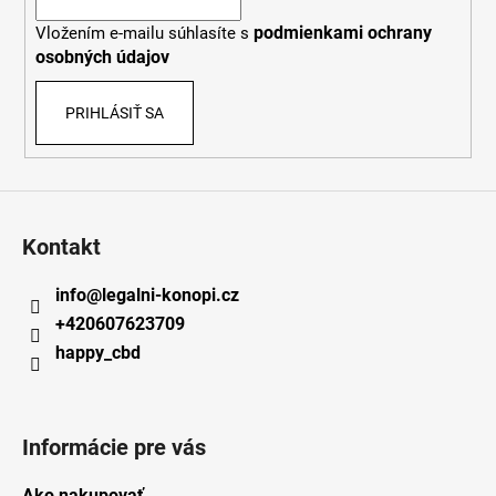
i
podmienkami ochrany
Vložením e-mailu súhlasíte s
e
osobných údajov
PRIHLÁSIŤ SA
Kontakt
info
@
legalni-konopi.cz
+420607623709
happy_cbd
Informácie pre vás
Ako nakupovať