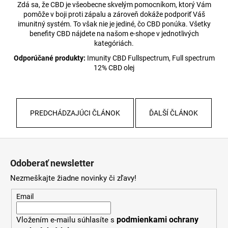
Zdá sa, že CBD je všeobecne skvelým pomocníkom, ktorý Vám
pomôže v boji proti zápalu a zároveň dokáže podporiť Váš
imunitný systém. To však nie je jediné, čo CBD ponúka. Všetky
benefity CBD nájdete na našom e-shope v jednotlivých
kategóriách.
Odporúčané produkty:
Imunity CBD Fullspectrum, Full spectrum
12% CBD olej
PREDCHÁDZAJÚCI ČLÁNOK
ĎALŠÍ ČLÁNOK
Z
á
Odoberať newsletter
p
Nezmeškajte žiadne novinky či zľavy!
ä
t
Email
i
podmienkami ochrany
Vložením e-mailu súhlasíte s
e