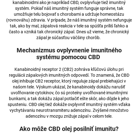
kanabinoidmi ako je napríklad CBD, ovplyvňuje tiež imunitný
á
systém. Pokiaľ náš imunitný systém funguje správne, tak
j
umožňuje telu bojovať s chorobami a udržuje homeostázu
(rovnováhu) zdravia. V prípade, že náš imunitný systém nefunguje
s
tak, ako by mal, zápalová reakcia v tele sa spúšťa príliš ľahko a
ť
často a vzniká tak chronický zápal. Dnes už vieme, že chronický
zápal je súčasťou väčšiny chorôb.
?
Mechanizmus ovplyvnenie imunitného
systému pomocou CBD
Kanabinoidný receptor 2 (CB2) zohráva kľúčovú úlohu pri
HĽADAŤ
regulácii zápalových imunitných odpovedí. To znamená, že CBD
olej inhibuje CB2 receptor, ktorý reguluje zápal prebiehajúci v
našom tele. Výskum ukázal, že kanabinoidy dokážu narušiť
uvoľňovanie cytokínov, čo sú proteíny uvoľňované imunitnými
O
bunkami, a tak dokážu zápal potlačiť ešte skôr, ako dôjde k jeho
d
spusteniu. CBD olej tiež dokáže ovplyvniť imunitný systém vďaka
vychytávaniu neurotransmiteru adenozínu. Zvýšené množstvo
p
adenozínu v mozgu znižuje zápal v celom tele.
o
r
Ako môže CBD olej posilniť imunitu?
ú