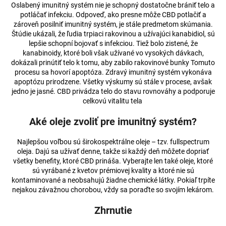
č
Oslabený imunitný systém nie je schopný dostatočne brániť telo a
a
potláčať infekciu. Odpoveď, ako presne môže CBD potlačiť a
m
zároveň posilniť imunitný systém, je stále predmetom skúmania.
e
Štúdie ukázali, že ľudia trpiaci rakovinou a užívajúci kanabidiol, sú
lepšie schopní bojovať s infekciou. Tiež bolo zistené, že
kanabinoidy, ktoré boli však užívané vo vysokých dávkach,
dokázali prinútiť telo k tomu, aby zabilo rakovinové bunky Tomuto
CBD
ŽVÝKAČKY
procesu sa hovorí apoptóza. Zdravý imunitný systém vykonáva
S
apoptózu prirodzene. Všetky výskumy sú stále v procese, avšak
PEPERMINTEM
jedno je jasné. CBD privádza telo do stavu rovnováhy a podporuje
celkovú vitalitu tela
€3,91
Pôvodne:
Aké oleje zvoliť pre imunitný systém?
€4,03
Najlepšou voľbou sú širokospektrálne oleje – tzv. fullspectrum
oleja. Dajú sa užívať denne, takže si každý deň môžete dopriať
všetky benefity, ktoré CBD prináša. Vyberajte len také oleje, ktoré
sú vyrábané z kvetov prémiovej kvality a ktoré nie sú
kontaminované a neobsahujú žiadne chemické látky. Pokiaľ trpíte
nejakou závažnou chorobou, vždy sa poraďte so svojím lekárom.
Zhrnutie