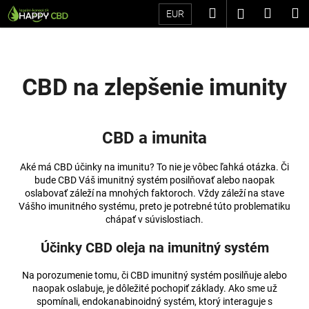
K
Prejsť
Hľadať
Náku
M
Prihláseni
EUR
na
o
Späť
Späť
obsah
košík
š
í
Č
k
CBD na zlepšenie imunity
o
p
o
CBD a imunita
t
r
Aké má CBD účinky na imunitu? To nie je vôbec ľahká otázka. Či
e
bude CBD Váš imunitný systém posilňovať alebo naopak
oslabovať záleží na mnohých faktoroch. Vždy záleží na stave
b
Vášho imunitného systému, preto je potrebné túto problematiku
u
chápať v súvislostiach.
j
Účinky CBD oleja na imunitný systém
e
t
Na porozumenie tomu, či CBD imunitný systém posilňuje alebo
e
naopak oslabuje, je dôležité pochopiť základy. Ako sme už
spomínali, endokanabinoidný systém, ktorý interaguje s
n