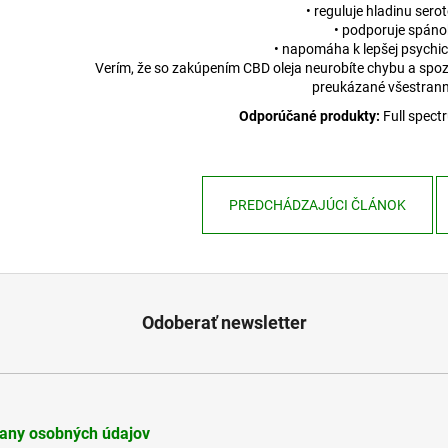
• reguluje hladinu sero
• podporuje spáno
• napomáha k lepšej psychi
Verím, že so zakúpením CBD oleja neurobíte chybu a spoz
preukázané všestrann
Odporúčané produkty:
Full spect
PREDCHÁDZAJÚCI ČLÁNOK
Odoberať newsletter
any osobných údajov