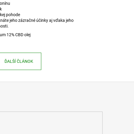
tonínu
k
ckej pohode
náte jeho zázračné účinky aj vďaka jeho
osti.
rum 12% CBD olej
ĎALŠÍ ČLÁNOK