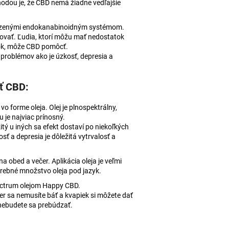
ýhodou je, že CBD nemá žiadne vedľajšie
odzenými endokanabinoidným systémom.
kovať. Ľudia, ktorí môžu mať nedostatok
tok, môže CBD pomôcť.
problémov ako je úzkosť, depresia a
ť CBD:
o forme oleja. Olej je plnospektrálny,
 je najviac prínosný.
tý u iných sa efekt dostaví po niekoľkých
sť a depresia je dôležitá vytrvalosť a
na obed a večer. Aplikácia oleja je veľmi
ebné množstvo oleja pod jazyk.
ectrum olejom Happy CBD.
r sa nemusíte báť a kvapiek si môžete dať
 nebudete sa prebúdzať.