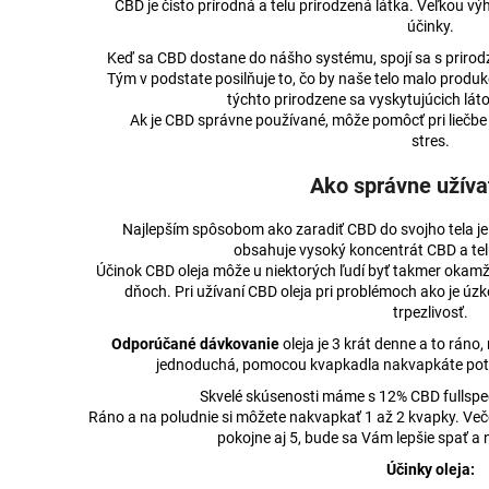
CBD je čisto prírodná a telu prirodzená látka. Veľkou v
účinky.
Keď sa CBD dostane do nášho systému, spojí sa s prir
Tým v podstate posilňuje to, čo by naše telo malo produ
týchto prirodzene sa vyskytujúcich lá
Ak je CBD správne používané, môže pomôcť pri liečbe 
stres.
Ako správne užíva
Najlepším spôsobom ako zaradiť CBD do svojho tela je v
obsahuje vysoký koncentrát CBD a telu
Účinok CBD oleja môže u niektorých ľudí byť takmer okamži
dňoch. Pri užívaní CBD oleja pri problémoch ako je úzko
trpezlivosť.
Odporúčané dávkovanie
oleja je 3 krát denne a to ráno, 
jednoduchá, pomocou kvapkadla nakvapkáte potr
Skvelé skúsenosti máme s 12% CBD fullsp
Ráno a na poludnie si môžete nakvapkať 1 až 2 kvapky. Veče
pokojne aj 5, bude sa Vám lepšie spať a
Účinky oleja: