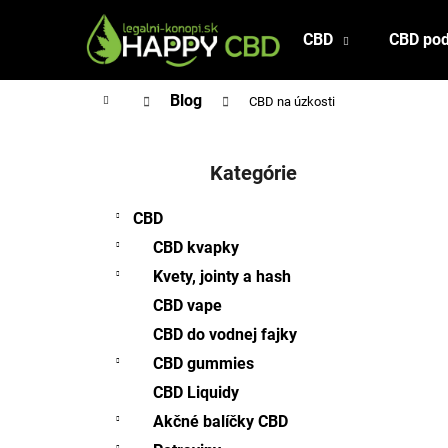
K
Prejsť
na
o
CBD
CBD pod
Späť
Späť
obsah
š
do
do
í
Domov
Blog
CBD na úzkosti
obchodu
obchodu
k
B
o
Kategórie
Preskočiť
č
kategórie
n
CBD
ý
CBD kvapky
p
Kvety, jointy a hash
a
CBD vape
n
CBD do vodnej fajky
e
l
CBD gummies
CBD Liquidy
Akčné balíčky CBD