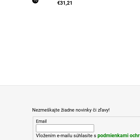
€31,21
Z
á
p
Nezmeškajte žiadne novinky či zľavy!
ä
t
Email
i
podmienkami ochr
Vložením e-mailu súhlasíte s
e