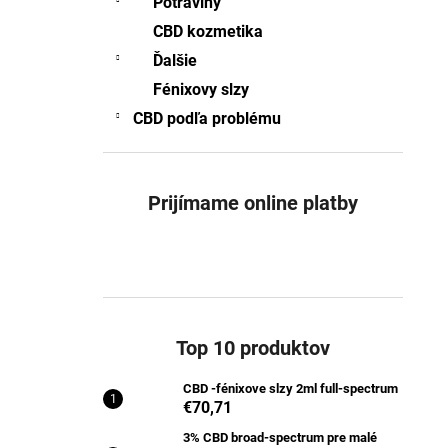
Potraviny
CBD -FÉNIXOVE SLZY 2ML FULL-
SPECTRUM
CBD kozmetika
€70,71
Ďalšie
Pôvodne:
€76,92
Fénixovy slzy
CBD podľa problému
Prijímame online platby
Top 10 produktov
CBD -fénixove slzy 2ml full-spectrum
€70,71
3% CBD broad-spectrum pre malé