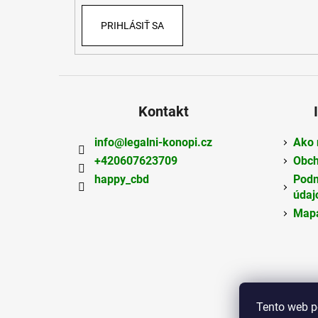
PRIHLÁSIŤ SA
Kontakt
info
@
legalni-konopi.cz
Ako 
+420607623709
Obch
happy_cbd
Podm
údaj
Mapa
Tento web p