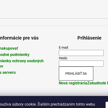
Informácie pre vás
Prihlásenie
E-mail
nakupovať
odné podmienky
Heslo
ienky ochrany osobných
ov
 serveru
PRIHLÁSIŤ SA
Nová registrácia
Zabudnuté 
oužíva súbory cookie. Ďalším prechádzaním tohto webu