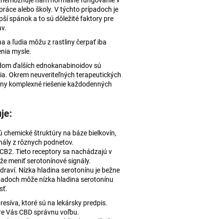
a znemožňuje nám normálne fungovanie v
 AJURVÉDSKA HREJIVÁ
ráce alebo školy. V týchto prípadoch je
í spánok a to sú dôležité faktory pre
4
v.
a a ľudia môžu z rastliny čerpať iba
nia mysle.
adom ďalších ednokanabinoidov sú
via. Okrem neuveriteľných terapeutických
tliny komplexné riešenie každodenných
je:
 chemické štruktúry na báze bielkovín,
gnály z rôznych podnetov.
CB2. Tieto receptory sa nachádzajú v
že meniť serotonínové signály.
draví. Nízka hladina serotonínu je bežne
rípadoch môže nízka hladina serotonínu
sť.
resíva, ktoré sú na lekársky predpis.
pre Vás CBD správnu voľbu.