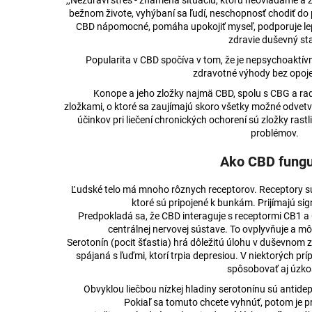
,,Nezdraví stres - znamená situáciu, ktorú neovládame 
3% CBD BROAD-SPECTRUM PRE MALÉ
KONOPNÁ MASŤ
bežnom živote, vyhýbaní sa ľudí, neschopnosť chodiť do p
ZVIERATÁ
€15,37
CBD nápomocné, pomáha upokojiť myseľ, podporuje lepš
€17,74
Pôvodne:
€16,2
zdravie duševný sta
Pôvodne:
€17,83
Popularita v CBD spočíva v tom, že je nepsychoaktívn
zdravotné výhody bez opoje
Konope a jeho zložky najmä CBD, spolu s CBG a r
zložkami, o ktoré sa zaujímajú skoro všetky možné odvet
účinkov pri liečení chronických ochorení sú zložky ras
problémov.
Ako CBD fungu
Ľudské telo má mnoho rôznych receptorov. Receptory sú
ktoré sú pripojené k bunkám. Prijímajú si
Predpokladá sa, že CBD interaguje s receptormi CB1 a 
centrálnej nervovej sústave. To ovplyvňuje a mô
Serotonín (pocit šťastia) hrá dôležitú úlohu v duševnom z
spájaná s ľuďmi, ktorí trpia depresiou. V niektorých p
spôsobovať aj úzko
Obvyklou liečbou nízkej hladiny serotonínu sú antidep
Pokiaľ sa tomuto chcete vyhnúť, potom je 