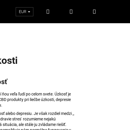
Hľadať
Prihlásenie
Nákupný
EUR
košík
osti
osť
 ňou veľa ľudí po celom svete. Úzkosť je
CBD produkty pri liečbe úzkosti, depresie
u.
sť alebo depresiu. Je však rozdiel medzi ,,
Nasledujúce
zdravie stres ́ rozumieme nejakú
situácia, ale stále ju zvládame riešiť.