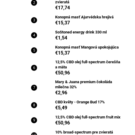
zvieratá
€17,74
Konopná masť Ajurvédska hrejivá
€15,37
SoStoned energy drink 330 ml
€1,54
Konopná masť Mangová upokojujúca
€15,37
12,5% CBD olej full-spectrum čerešňa
a mäta
€50,96
Mary & Juana premium čokoláda
mliečna 32%
€2,96
CBD květy - Orange Bud 17%
€5,49
12,5% CBD olej full-spectrum fruit mix
€50,96
10% broad-spectrum pre zvieratá