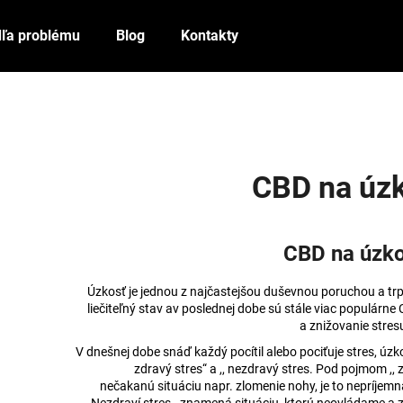
ľa problému
Blog
Kontakty
Čo potrebujete nájsť?
HĽADAŤ
CBD na úzk
Odporúčame
CBD na úzk
Úzkosť je jednou z najčastejšou duševnou poruchou a trpí
liečiteľný stav av poslednej dobe sú stále viac populárne 
a znižovanie stres
V dnešnej dobe snáď každý pocítil alebo pociťuje stres, úzko
zdravý stres“ a ,, nezdravý stres. Pod pojmom ,, 
nečakanú situáciu napr. zlomenie nohy, je to nepríjemná 