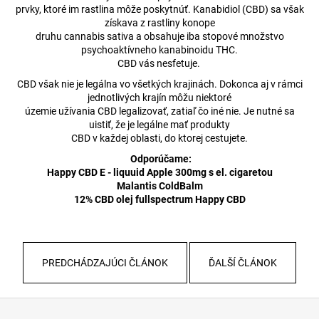
prvky, ktoré im rastlina môže poskytnúť. Kanabidiol (CBD) sa však
získava z rastliny konope
druhu cannabis sativa a obsahuje iba stopové množstvo
psychoaktívneho kanabinoidu THC.
CBD vás nesfetuje.
CBD však nie je legálna vo všetkých krajinách. Dokonca aj v rámci
jednotlivých krajín môžu niektoré
územie užívania CBD legalizovať, zatiaľ čo iné nie. Je nutné sa
uistiť, že je legálne mať produkty
CBD v každej oblasti, do ktorej cestujete.
Odporúčame:
Happy CBD E - liquuid Apple 300mg s el. cigaretou
Malantis ColdBalm
12% CBD olej fullspectrum Happy CBD
PREDCHÁDZAJÚCI ČLÁNOK
ĎALŠÍ ČLÁNOK
Z