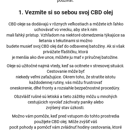
používať.
á
1. Vezmite si so sebou svoj CBD olej
j
s
CBD oleje sa dodávajú v rôznych veľkostiach a môžete ich ľahko
ť
uchovávať vo vrecku, aby ste k nim
mali ľahký prístup. Vzhľadom na niektoré obmedzenia týkajúce sa
?
lietania s tekutinami si možno
budete musieť svoj CBD olej dať do odbavenej batožiny. Ak si však
privážate fľaštičku, ktorá
je menšia ako dve unce, môžete ju mať v príručnej batožine.
Oleje sú užitočné najmä vtedy, keď sa ocitnete v stresovej situácii.
HĽADAŤ
Cestovanie môže byť
niekedy veľmi zaťažujúce. Okrem toho, že stratíte istotu
každodennej rutiny, vás môžu frustrovať
oneskorenie, dlhé fronty a rozsiahle bezpečnostné procedúry.
O
Obzvlášť rušné sú letiská a tieto zážitky môžu u mnohých
d
cestujúcich vyvolať záchvaty paniky alebo
p
zvýšený stav úzkosti.
o
Možno vám pomôže, keď pred vstupom do tohto prostredia
r
použijete CBD olej. Môže zvýšiť váš
ú
pocit pohody a pomôcť vám zvládnuť hodiny cestovania, ktoré