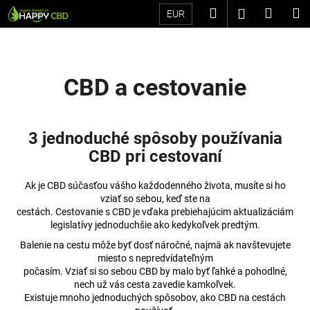
K
Prejsť
Hľadať
Náku
M
Prihláseni
EUR
na
o
Späť
Späť
obsah
košík
š
í
Č
k
CBD a cestovanie
o
p
o
3 jednoduché spôsoby používania
t
CBD pri cestovaní
r
e
Ak je CBD súčasťou vášho každodenného života, musíte si ho
b
vziať so sebou, keď ste na
cestách. Cestovanie s CBD je vďaka prebiehajúcim aktualizáciám
u
legislatívy jednoduchšie ako kedykoľvek predtým.
j
Balenie na cestu môže byť dosť náročné, najmä ak navštevujete
e
miesto s nepredvídateľným
t
počasím. Vziať si so sebou CBD by malo byť ľahké a pohodlné,
nech už vás cesta zavedie kamkoľvek.
e
Existuje mnoho jednoduchých spôsobov, ako CBD na cestách
n