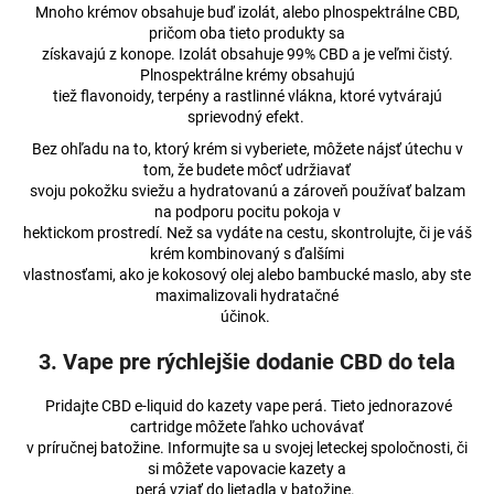
Mnoho krémov obsahuje buď izolát, alebo plnospektrálne CBD,
pričom oba tieto produkty sa
získavajú z konope. Izolát obsahuje 99% CBD a je veľmi čistý.
Plnospektrálne krémy obsahujú
tiež flavonoidy, terpény a rastlinné vlákna, ktoré vytvárajú
sprievodný efekt.
Bez ohľadu na to, ktorý krém si vyberiete, môžete nájsť útechu v
tom, že budete môcť udržiavať
svoju pokožku sviežu a hydratovanú a zároveň používať balzam
na podporu pocitu pokoja v
hektickom prostredí. Než sa vydáte na cestu, skontrolujte, či je váš
krém kombinovaný s ďalšími
vlastnosťami, ako je kokosový olej alebo bambucké maslo, aby ste
maximalizovali hydratačné
účinok.
3. Vape pre rýchlejšie dodanie CBD do tela
Pridajte CBD e-liquid do kazety vape perá. Tieto jednorazové
cartridge môžete ľahko uchovávať
v príručnej batožine. Informujte sa u svojej leteckej spoločnosti, či
si môžete vapovacie kazety a
perá vziať do lietadla v batožine.