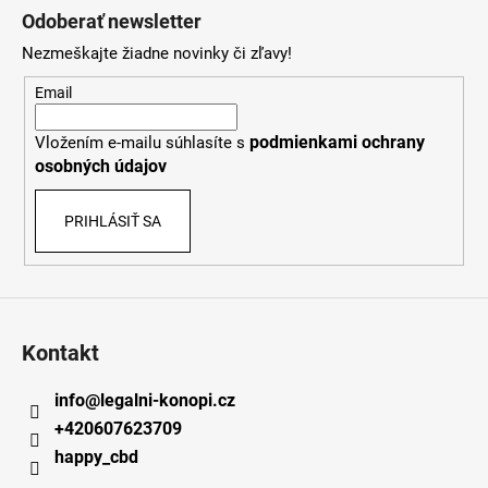
á
Odoberať newsletter
p
Nezmeškajte žiadne novinky či zľavy!
ä
t
Email
i
podmienkami ochrany
Vložením e-mailu súhlasíte s
e
osobných údajov
PRIHLÁSIŤ SA
Kontakt
info
@
legalni-konopi.cz
+420607623709
happy_cbd