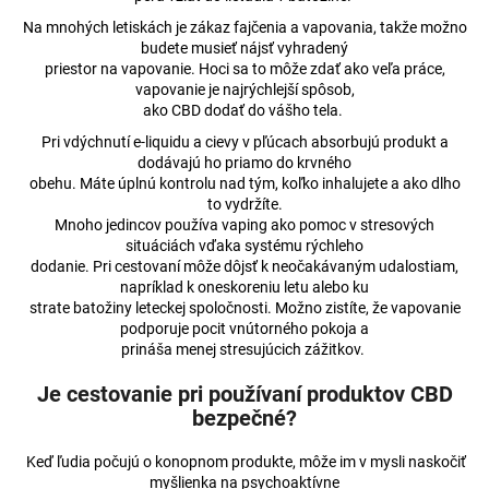
Na mnohých letiskách je zákaz fajčenia a vapovania, takže možno
budete musieť nájsť vyhradený
priestor na vapovanie. Hoci sa to môže zdať ako veľa práce,
vapovanie je najrýchlejší spôsob,
ako CBD dodať do vášho tela.
Pri vdýchnutí e-liquidu a cievy v pľúcach absorbujú produkt a
dodávajú ho priamo do krvného
obehu. Máte úplnú kontrolu nad tým, koľko inhalujete a ako dlho
to vydržíte.
Mnoho jedincov používa vaping ako pomoc v stresových
situáciách vďaka systému rýchleho
dodanie. Pri cestovaní môže dôjsť k neočakávaným udalostiam,
napríklad k oneskoreniu letu alebo ku
strate batožiny leteckej spoločnosti. Možno zistíte, že vapovanie
podporuje pocit vnútorného pokoja a
prináša menej stresujúcich zážitkov.
Je cestovanie pri používaní produktov CBD
bezpečné?
Keď ľudia počujú o konopnom produkte, môže im v mysli naskočiť
myšlienka na psychoaktívne