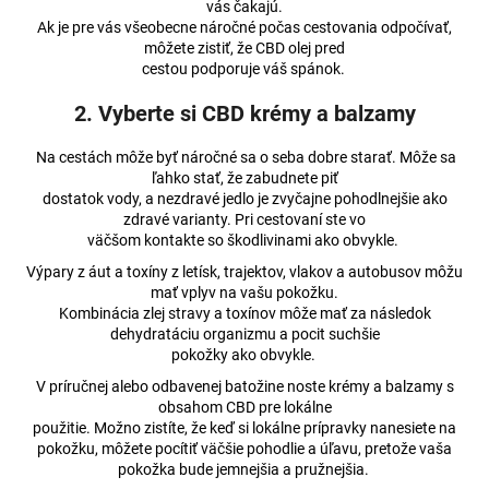
č
vás čakajú.
a
Ak je pre vás všeobecne náročné počas cestovania odpočívať,
m
môžete zistiť, že CBD olej pred
cestou podporuje váš spánok.
e
2. Vyberte si CBD krémy a balzamy
HORKÁ
ČOKOLÁDA
Na cestách môže byť náročné sa o seba dobre starať. Môže sa
S
ľahko stať, že zabudnete piť
CBD
dostatok vody, a nezdravé jedlo je zvyčajne pohodlnejšie ako
100MG
zdravé varianty. Pri cestovaní ste vo
CBD
väčšom kontakte so škodlivinami ako obvykle.
(80G)
Výpary z áut a toxíny z letísk, trajektov, vlakov a autobusov môžu
€3,36
mať vplyv na vašu pokožku.
Kombinácia zlej stravy a toxínov môže mať za následok
dehydratáciu organizmu a pocit suchšie
pokožky ako obvykle.
V príručnej alebo odbavenej batožine noste krémy a balzamy s
obsahom CBD pre lokálne
použitie. Možno zistíte, že keď si lokálne prípravky nanesiete na
pokožku, môžete pocítiť väčšie pohodlie a úľavu, pretože vaša
pokožka bude jemnejšia a pružnejšia.