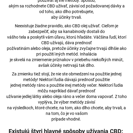
používať aj iné metódy. Spôsob,
á
akým sa rozhodnete CBD užívať, závisí od požadovanej dávky a
od toho, ako dlho potrebujete,
j
aby účinky trvali.
s
Neexistuje žiadne pravidlo, ako CBD olej užívať. Cieľom je
ť
zabezpečiť, aby sa kanabinoidy dostali do
?
vášho tela a poskytli vám úľavu, ktorú hľadáte. Väčšina ľudí, ktorí
CBD užívajú, dáva prednosť
požívatinám alebo oleja, pretože účinky zvyčajne trvajú dlhšie ako
pri použití iných metód. Inhalácia
je skvelá na zmiernenie príznakov v priebehu niekoľkých minút,
avšak účinky netrvajú tak dlho.
HĽADAŤ
Za zmienku tiež stojí, že nie ste obmedzení na použitie jednej
metódy! Niektorí ľudia dávajú prednosť použitie
jednej metódy ráno a použitie inej metódy večer. Niektorí ľudia
môžu napríklad dávať prednosť
O
užívanie jedlej látky alebo oleja ráno a večer doma vapovať. Z toho
d
vyplýva, že výber metódy závisí
p
na výsledkoch, ktoré chcete, na tom, ako dlho chcete, aby trvali, a
o
na tom, čo je vo vašom
prípade vhodné.
r
ú
Existujú štyri hlavné spôsoby užívania CBD: