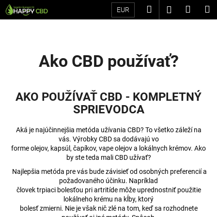
K
Prejsť
Hľadať
Náku
M
Prihláseni
EUR
na
o
Späť
Späť
obsah
košík
š
í
Č
k
Ako CBD používať?
o
p
o
AKO POUŽÍVAŤ CBD - KOMPLETNÝ
t
SPRIEVODCA
r
e
Aká je najúčinnejšia metóda užívania CBD? To všetko záleží na
b
vás. Výrobky CBD sa dodávajú vo
forme olejov, kapsúl, čapíkov, vape olejov a lokálnych krémov. Ako
u
by ste teda mali CBD užívať?
j
Najlepšia metóda pre vás bude závisieť od osobných preferencií a
e
požadovaného účinku. Napríklad
t
človek trpiaci bolesťou pri artritíde môže uprednostniť použitie
lokálneho krému na kĺby, ktorý
e
bolesť zmierni. Nie je však nič zlé na tom, keď sa rozhodnete
n