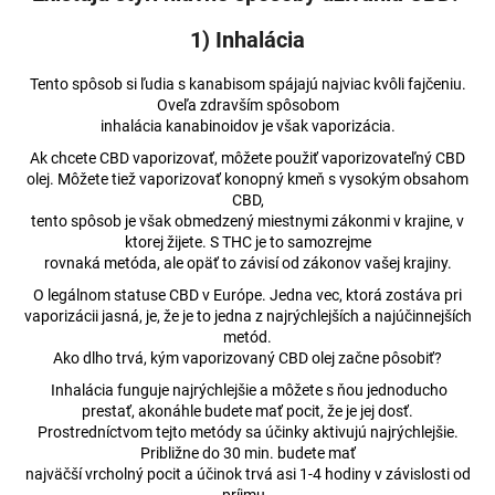
č
a
1) Inhalácia
m
e
Tento spôsob si ľudia s kanabisom spájajú najviac kvôli fajčeniu.
Oveľa zdravším spôsobom
inhalácia kanabinoidov je však vaporizácia.
CIGARETOVÉ
FILTY
Ak chcete CBD vaporizovať, môžete použiť vaporizovateľný CBD
RAW
olej. Môžete tiež vaporizovať konopný kmeň s vysokým obsahom
CBD,
€0,59
tento spôsob je však obmedzený miestnymi zákonmi v krajine, v
Pôvodne:
ktorej žijete. S THC je to samozrejme
€0,61
rovnaká metóda, ale opäť to závisí od zákonov vašej krajiny.
O legálnom statuse CBD v Európe. Jedna vec, ktorá zostáva pri
vaporizácii jasná, je, že je to jedna z najrýchlejších a najúčinnejších
metód.
Ako dlho trvá, kým vaporizovaný CBD olej začne pôsobiť?
Inhalácia funguje najrýchlejšie a môžete s ňou jednoducho
prestať, akonáhle budete mať pocit, že je jej dosť.
Prostredníctvom tejto metódy sa účinky aktivujú najrýchlejšie.
Približne do 30 min. budete mať
najväčší vrcholný pocit a účinok trvá asi 1-4 hodiny v závislosti od