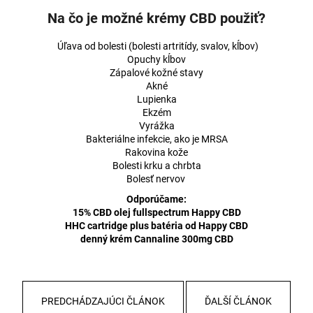
Na čo je možné krémy CBD použiť?
Úľava od bolesti (bolesti artritídy, svalov, kĺbov)
Opuchy kĺbov
Zápalové kožné stavy
Akné
Lupienka
Ekzém
Vyrážka
Bakteriálne infekcie, ako je MRSA
Rakovina kože
Bolesti krku a chrbta
Bolesť nervov
Odporúčame:
15% CBD olej fullspectrum Happy CBD
HHC cartridge plus batéria od Happy CBD
denný krém Cannaline 300mg CBD
PREDCHÁDZAJÚCI ČLÁNOK
ĎALŠÍ ČLÁNOK