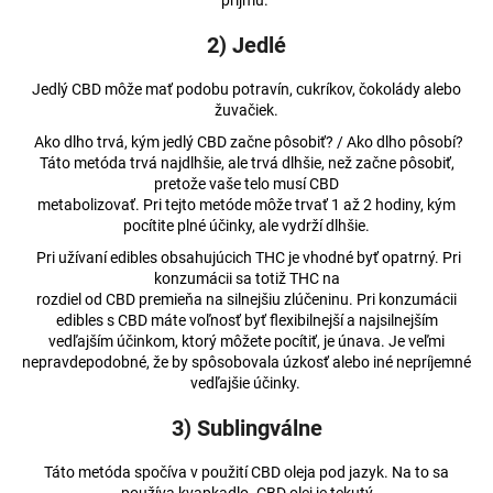
príjmu.
2) Jedlé
Jedlý CBD môže mať podobu potravín, cukríkov, čokolády alebo
žuvačiek.
Ako dlho trvá, kým jedlý CBD začne pôsobiť? / Ako dlho pôsobí?
Táto metóda trvá najdlhšie, ale trvá dlhšie, než začne pôsobiť,
pretože vaše telo musí CBD
metabolizovať. Pri tejto metóde môže trvať 1 až 2 hodiny, kým
pocítite plné účinky, ale vydrží dlhšie.
Pri užívaní edibles obsahujúcich THC je vhodné byť opatrný. Pri
konzumácii sa totiž THC na
rozdiel od CBD premieňa na silnejšiu zlúčeninu. Pri konzumácii
edibles s CBD máte voľnosť byť flexibilnejší a najsilnejším
vedľajším účinkom, ktorý môžete pocítiť, je únava. Je veľmi
nepravdepodobné, že by spôsobovala úzkosť alebo iné nepríjemné
vedľajšie účinky.
3) Sublingválne
Táto metóda spočíva v použití CBD oleja pod jazyk. Na to sa