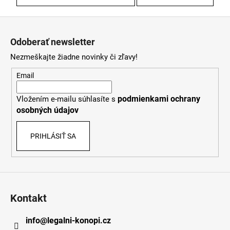
Z
á
Odoberať newsletter
p
Nezmeškajte žiadne novinky či zľavy!
ä
t
Email
i
podmienkami ochrany
Vložením e-mailu súhlasíte s
e
osobných údajov
PRIHLÁSIŤ SA
Kontakt
info
@
legalni-konopi.cz