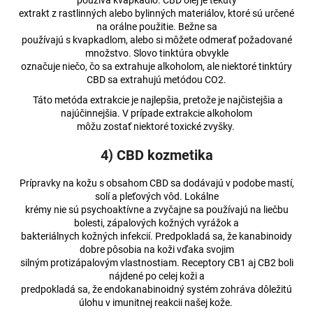
používa kvapkadlo. CBD olej je tekutý
extrakt z rastlinných alebo bylinných materiálov, ktoré sú určené
na orálne použitie. Bežne sa
používajú s kvapkadlom, alebo si môžete odmerať požadované
množstvo. Slovo tinktúra obvykle
označuje niečo, čo sa extrahuje alkoholom, ale niektoré tinktúry
CBD sa extrahujú metódou CO2.
Táto metóda extrakcie je najlepšia, pretože je najčistejšia a
najúčinnejšia. V prípade extrakcie alkoholom
môžu zostať niektoré toxické zvyšky.
4) CBD kozmetika
Prípravky na kožu s obsahom CBD sa dodávajú v podobe mastí,
solí a pleťových vôd. Lokálne
krémy nie sú psychoaktívne a zvyčajne sa používajú na liečbu
bolesti, zápalových kožných vyrážok a
bakteriálnych kožných infekcií. Predpokladá sa, že kanabinoidy
dobre pôsobia na koži vďaka svojim
silným protizápalovým vlastnostiam. Receptory CB1 aj CB2 boli
nájdené po celej koži a
predpokladá sa, že endokanabinoidný systém zohráva dôležitú
úlohu v imunitnej reakcii našej kože.